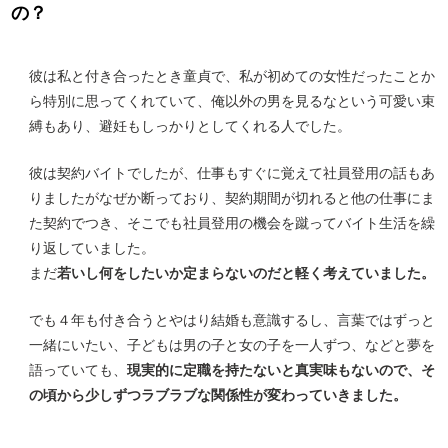
の？
彼は私と付き合ったとき童貞で、私が初めての女性だったことか
ら特別に思ってくれていて、俺以外の男を見るなという可愛い束
縛もあり、避妊もしっかりとしてくれる人でした。
彼は契約バイトでしたが、仕事もすぐに覚えて社員登用の話もあ
りましたがなぜか断っており、契約期間が切れると他の仕事にま
た契約でつき、そこでも社員登用の機会を蹴ってバイト生活を繰
り返していました。
まだ
若いし何をしたいか定まらないのだと軽く考えていました。
でも４年も付き合うとやはり結婚も意識するし、言葉ではずっと
一緒にいたい、子どもは男の子と女の子を一人ずつ、などと夢を
語っていても、
現実的に定職を持たないと真実味もないので、そ
の頃から少しずつラブラブな関係性が変わっていきました。