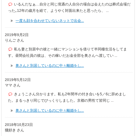
いるんだなぁ…自分と同じ境遇の人自分の場合は会えたのは葬式会場だ
った｡12年の歳月を経て、ようやく対面出来たと思ったら、 ...
一度も顔を合わせていないネットで出会...
2019年9月2日
りんご さん
私も妻と別居中の彼と一緒にマンションを借りて半同棲生活をしてま
す。昼間会社員の彼は、その稼いだお金全部を奥さんへ渡してい ...
奥さんと別居しているのに中々離婚をし...
2019年5月12日
ママ さん
きょうこさん分かります。私も2年間半の付き合いを5／6に辞めまし
た。まるっきり同じでびっくりしました。京都の男性て皆同じ ...
奥さんと別居しているのに中々離婚をし...
2018年10月23日
猫好き さん