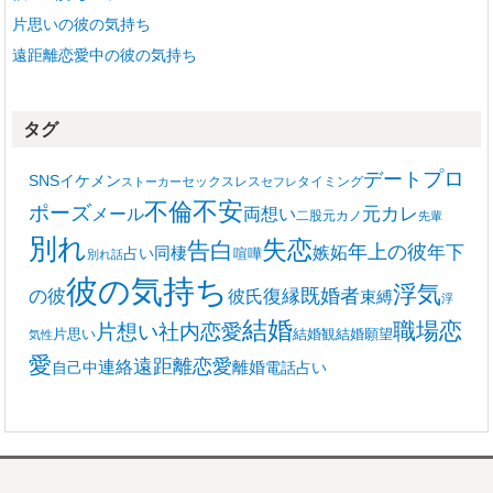
片思いの彼の気持ち
遠距離恋愛中の彼の気持ち
タグ
プロ
デート
SNS
イケメン
セックスレス
タイミング
ストーカー
セフレ
不安
不倫
ポーズ
メール
両想い
元カレ
二股
元カノ
先輩
別れ
失恋
告白
年上の彼
嫉妬
年下
同棲
占い
喧嘩
別れ話
彼の気持ち
浮気
復縁
既婚者
の彼
彼氏
束縛
浮
結婚
職場恋
片想い
社内恋愛
片思い
結婚観
結婚願望
気性
愛
遠距離恋愛
連絡
離婚
自己中
電話占い