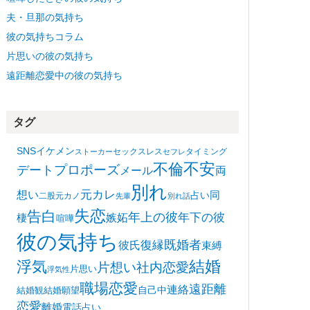
夫・旦那の気持ち
彼の気持ちコラム
片思いの彼の気持ち
遠距離恋愛中の彼の気持ち
タグ
SNS
イケメン
セックスレス
タイミング
ストーカー
セフレ
不安
不倫
プロポーズ
デート
メール
両
別れ
想い
元カレ
同
占い
二股
元カノ
先輩
別れ話
失恋
告白
年上の彼
嫉妬
年下の彼
棲
喧嘩
彼の気持ち
復縁
既婚者
彼氏
束縛
浮気
結婚
片想い
社内恋愛
片思い
浮気性
職場恋愛
遠距離
連絡
自己中
結婚観
結婚願望
恋愛
離婚
電話占い