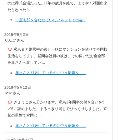
のは葬式会場だった｡12年の歳月を経て、ようやく対面出来
たと思ったら、 ...
一度も顔を合わせていないネットで出会...
2019年9月2日
りんご さん
私も妻と別居中の彼と一緒にマンションを借りて半同棲
生活をしてます。昼間会社員の彼は、その稼いだお金全部
を奥さんへ渡してい ...
奥さんと別居しているのに中々離婚をし...
2019年5月12日
ママ さん
きょうこさん分かります。私も2年間半の付き合いを5
／6に辞めました。まるっきり同じでびっくりしました。京
都の男性て皆同じ ...
奥さんと別居しているのに中々離婚をし...