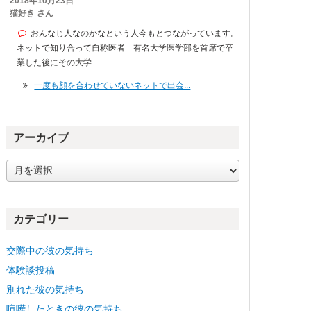
2018年10月23日
猫好き さん
おんなじ人なのかなという人今もとつながっています。
ネットで知り合って自称医者 有名大学医学部を首席で卒
業した後にその大学 ...
一度も顔を合わせていないネットで出会...
アーカイブ
ア
ー
カ
イ
カテゴリー
ブ
交際中の彼の気持ち
体験談投稿
別れた彼の気持ち
喧嘩したときの彼の気持ち