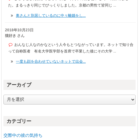
た。まるっきり同じでびっくりしました。京都の男性て皆同じ ...
奥さんと別居しているのに中々離婚をし...
2018年10月23日
猫好き さん
おんなじ人なのかなという人今もとつながっています。ネットで知り合
って自称医者 有名大学医学部を首席で卒業した後にその大学 ...
一度も顔を合わせていないネットで出会...
アーカイブ
ア
ー
カ
イ
カテゴリー
ブ
交際中の彼の気持ち