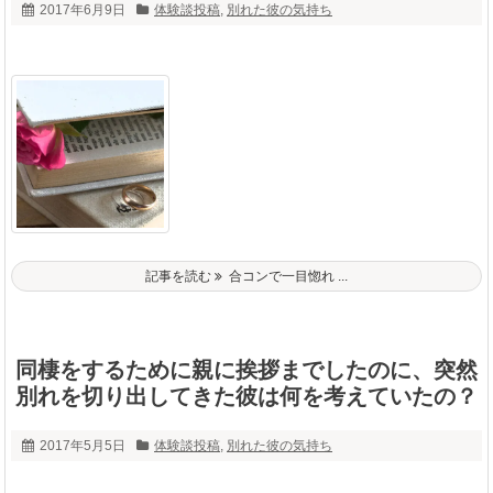
2017年6月9日
体験談投稿
,
別れた彼の気持ち
記事を読む
合コンで一目惚れ ...
同棲をするために親に挨拶までしたのに、突然
別れを切り出してきた彼は何を考えていたの？
2017年5月5日
体験談投稿
,
別れた彼の気持ち