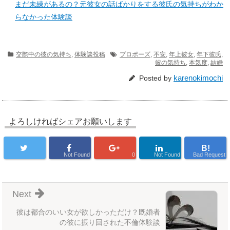
まだ未練があるの？元彼女の話ばかりをする彼氏の気持ちがわか
らなかった体験談
交際中の彼の気持ち
,
体験談投稿
プロポーズ
,
不安
,
年上彼女
,
年下彼氏
,
彼の気持ち
,
本気度
,
結婚
karenokimochi
Posted by
よろしければシェアお願いします
B!
Not Found
0
Not Found
Bad Request
Next
彼は都合のいい女が欲しかっただけ？既婚者
の彼に振り回された不倫体験談