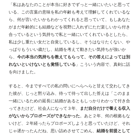
「私はあなたのことが本当に好きでずっと一緒にいたいと思って
いる、この言葉の意味を私の年齢も考えて理解してくれているな
ら、何が言いたいかもわかってくれると思っていて、もしあなた
がまだ年齢的にも結婚などを視野に入れずにただ楽しいから付き
合っているという気持ちで私と一緒にいてくれているとしたら、
私は少し重たい女だと自覚しているし、そうはなりたくない、や
っぱりもういい歳だし、結婚を考えて動きたい気持ちが強いか
ら、
今の本当の気持ちを教えてもらって、その答えによっては別
れないといけないとも覚悟している
」こういう内容で、真剣に話
を向けました。
すると、今まですべての私の問いにへらへらと甘えて交わしてき
た彼が、じっと黙り込み、待って待って出した答えは「このまま
一緒にいるための延長に結婚があるともしっかりわかって付き合
ってきたけど、社会人になって３年、
まだ自分だけで養える収入
がないからプロポーズができなかった
。あと２年、何の根拠もな
いけど、２年経ったらプロポーズしようと思っていたけど、それ
じゃ遅かったんだね、思い詰めさせてごめん、
結婚を前提として