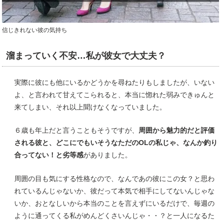
信じきれない彼の気持ち
溜まっていく不安…私が彼女で大丈夫？
実際に彼にも他にいるかどうかを尋ねたりもしましたが、いない
よ、と言われて甘えてこられると、本当に惚れた弱みできゅんと
来てしまい、それ以上聞けなくなっていました。
６歳も年上だと言うこともそうですが、
周囲から魅力的だと評価
される彼と、どこにでもいそうなただのOLの私じゃ、なんか釣り
合ってない！と劣等感
がありました。
周囲の目も気にする性格なので、なんであの彼にこの女？と思わ
れているんじゃないか、彼だって本気で相手にしてないんじゃな
いか、おとなしいから本当のことを言えずにいるだけで、毎週の
ように通ってくる私がめんどくさいんじゃ・・？と一人になるた