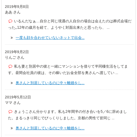
2019年9月8日
ああ さん
いるんだなぁ…自分と同じ境遇の人自分の場合は会えたのは葬式会場だ
った｡12年の歳月を経て、ようやく対面出来たと思ったら、 ...
一度も顔を合わせていないネットで出会...
2019年9月2日
りんご さん
私も妻と別居中の彼と一緒にマンションを借りて半同棲生活をしてま
す。昼間会社員の彼は、その稼いだお金全部を奥さんへ渡してい ...
奥さんと別居しているのに中々離婚をし...
2019年5月12日
ママ さん
きょうこさん分かります。私も2年間半の付き合いを5／6に辞めまし
た。まるっきり同じでびっくりしました。京都の男性て皆同じ ...
奥さんと別居しているのに中々離婚をし...