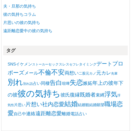
夫・旦那の気持ち
彼の気持ちコラム
片思いの彼の気持ち
遠距離恋愛中の彼の気持ち
タグ
プロ
デート
SNS
イケメン
セックスレス
タイミング
ストーカー
セフレ
不安
不倫
ポーズ
メール
両想い
元カレ
二股
元カノ
先輩
別れ
失恋
告白
年上の彼
嫉妬
年下
同棲
占い
喧嘩
別れ話
彼の気持ち
浮気
復縁
既婚者
の彼
彼氏
束縛
浮
結婚
職場恋
片想い
社内恋愛
片思い
結婚観
結婚願望
気性
愛
遠距離恋愛
連絡
離婚
自己中
電話占い