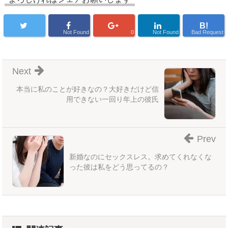
B!
Not Found
0
Not Found
Bad Request
Next
本当に私のことが好きなの？大好きだけど信
用できない一回り年上の彼氏
Prev
新婚なのにセックスレス。求めてくれなくな
った彼は私をどう思ってるの？