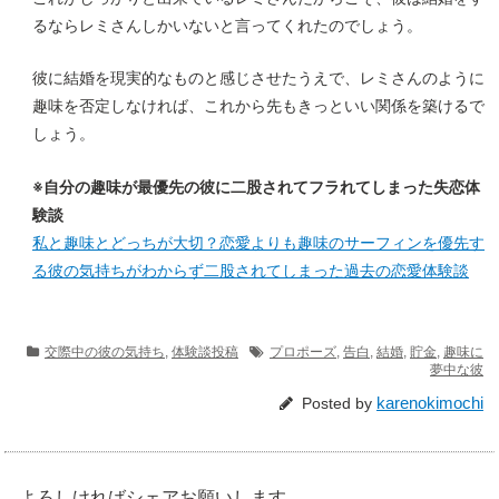
るならレミさんしかいないと言ってくれたのでしょう。
彼に結婚を現実的なものと感じさせたうえで、レミさんのように
趣味を否定しなければ、これから先もきっといい関係を築けるで
しょう。
※自分の趣味が最優先の彼に二股されてフラれてしまった失恋体
験談
私と趣味とどっちが大切？恋愛よりも趣味のサーフィンを優先す
る彼の気持ちがわからず二股されてしまった過去の恋愛体験談
交際中の彼の気持ち
,
体験談投稿
プロポーズ
,
告白
,
結婚
,
貯金
,
趣味に
夢中な彼
karenokimochi
Posted by
よろしければシェアお願いします