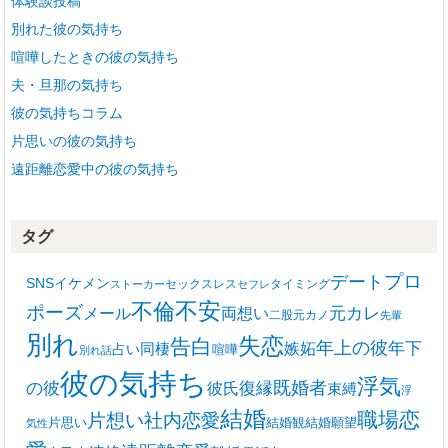
体験談投稿
別れた彼の気持ち
喧嘩したときの彼の気持ち
夫・旦那の気持ち
彼の気持ちコラム
片思いの彼の気持ち
遠距離恋愛中の彼の気持ち
タグ
プロ
デート
SNS
イケメン
セックスレス
タイミング
ストーカー
セフレ
不安
不倫
ポーズ
メール
両想い
元カレ
二股
元カノ
先輩
別れ
失恋
告白
年上の彼
嫉妬
年下
同棲
占い
喧嘩
別れ話
彼の気持ち
浮気
復縁
既婚者
の彼
彼氏
束縛
浮
結婚
職場恋
片想い
社内恋愛
片思い
結婚観
結婚願望
気性