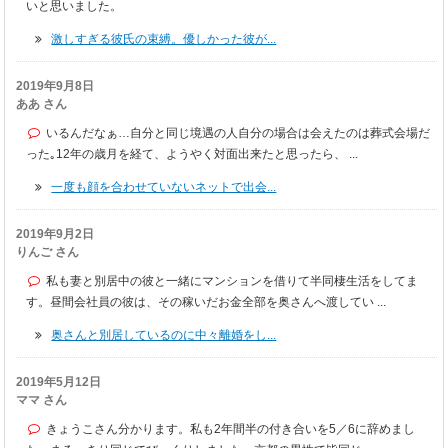
いと思いました。
激しすぎる彼氏の束縛。優しかった彼が...
2019年9月8日
ああ さん
いるんだなぁ…自分と同じ境遇の人自分の場合は会えたのは葬式会場だ
った｡12年の歳月を経て、ようやく対面出来たと思ったら、 ...
一度も顔を合わせていないネットで出会...
2019年9月2日
りんご さん
私も妻と別居中の彼と一緒にマンションを借りて半同棲生活をしてま
す。昼間会社員の彼は、その稼いだお金全部を奥さんへ渡してい ...
奥さんと別居しているのに中々離婚をし...
2019年5月12日
ママ さん
きょうこさん分かります。私も2年間半の付き合いを5／6に辞めまし