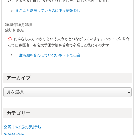
た。まるっきり同じでびっくりしました。京都の男性て皆同じ ...
奥さんと別居しているのに中々離婚をし...
2018年10月23日
猫好き さん
おんなじ人なのかなという人今もとつながっています。ネットで知り合
って自称医者 有名大学医学部を首席で卒業した後にその大学 ...
一度も顔を合わせていないネットで出会...
アーカイブ
ア
ー
カ
イ
カテゴリー
ブ
交際中の彼の気持ち