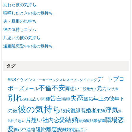
別れた彼の気持ち
喧嘩したときの彼の気持ち
夫・旦那の気持ち
彼の気持ちコラム
片思いの彼の気持ち
遠距離恋愛中の彼の気持ち
タグ
プロ
デート
SNS
イケメン
セックスレス
タイミング
ストーカー
セフレ
不安
不倫
ポーズ
メール
両想い
元カレ
二股
元カノ
先輩
別れ
失恋
告白
年上の彼
嫉妬
年下
同棲
占い
喧嘩
別れ話
彼の気持ち
浮気
復縁
既婚者
の彼
彼氏
束縛
浮
結婚
職場恋
片想い
社内恋愛
片思い
結婚観
結婚願望
気性
愛
遠距離恋愛
連絡
離婚
自己中
電話占い