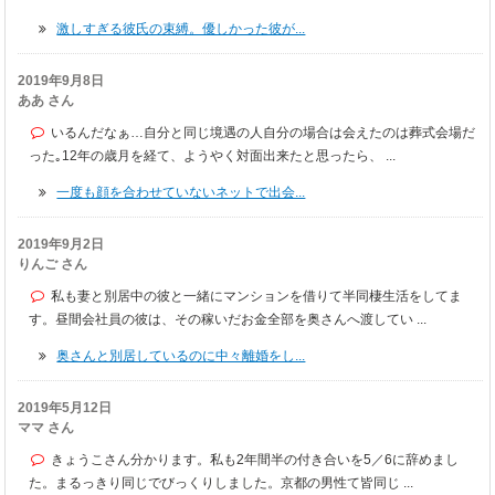
激しすぎる彼氏の束縛。優しかった彼が...
2019年9月8日
ああ さん
いるんだなぁ…自分と同じ境遇の人自分の場合は会えたのは葬式会場だ
った｡12年の歳月を経て、ようやく対面出来たと思ったら、 ...
一度も顔を合わせていないネットで出会...
2019年9月2日
りんご さん
私も妻と別居中の彼と一緒にマンションを借りて半同棲生活をしてま
す。昼間会社員の彼は、その稼いだお金全部を奥さんへ渡してい ...
奥さんと別居しているのに中々離婚をし...
2019年5月12日
ママ さん
きょうこさん分かります。私も2年間半の付き合いを5／6に辞めまし
た。まるっきり同じでびっくりしました。京都の男性て皆同じ ...