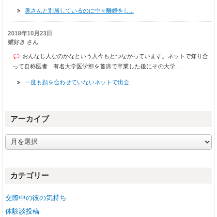
奥さんと別居しているのに中々離婚をし...
2018年10月23日
猫好き さん
おんなじ人なのかなという人今もとつながっています。ネットで知り合
って自称医者 有名大学医学部を首席で卒業した後にその大学 ...
一度も顔を合わせていないネットで出会...
アーカイブ
ア
ー
カ
イ
カテゴリー
ブ
交際中の彼の気持ち
体験談投稿