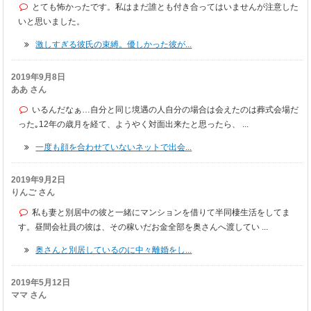
とても怖かったです。私はまだ誰とも付き合ってはいませんが注意した
いと思いました。
激しすぎる彼氏の束縛。優しかった彼が...
2019年9月8日
ああ さん
いるんだなぁ…自分と同じ境遇の人自分の場合は会えたのは葬式会場だ
った｡12年の歳月を経て、ようやく対面出来たと思ったら、 ...
一度も顔を合わせていないネットで出会...
2019年9月2日
りんご さん
私も妻と別居中の彼と一緒にマンションを借りて半同棲生活をしてま
す。昼間会社員の彼は、その稼いだお金全部を奥さんへ渡してい ...
奥さんと別居しているのに中々離婚をし...
2019年5月12日
ママ さん