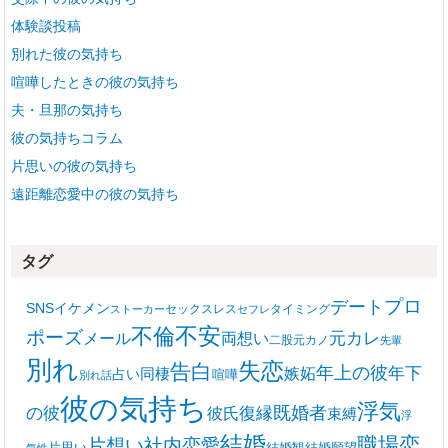
体験談投稿
別れた彼の気持ち
喧嘩したときの彼の気持ち
夫・旦那の気持ち
彼の気持ちコラム
片思いの彼の気持ち
遠距離恋愛中の彼の気持ち
タグ
プロ
デート
SNS
イケメン
セックスレス
タイミング
ストーカー
セフレ
不安
不倫
ポーズ
メール
両想い
元カレ
二股
元カノ
先輩
別れ
失恋
告白
年上の彼
嫉妬
年下
同棲
占い
喧嘩
別れ話
彼の気持ち
浮気
復縁
既婚者
の彼
彼氏
束縛
浮
結婚
職場恋
片想い
社内恋愛
片思い
結婚観
結婚願望