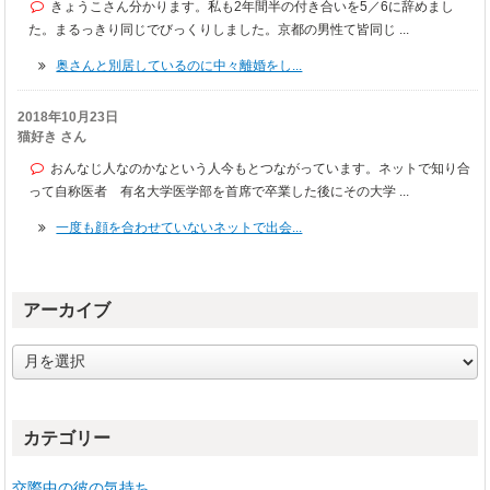
きょうこさん分かります。私も2年間半の付き合いを5／6に辞めまし
た。まるっきり同じでびっくりしました。京都の男性て皆同じ ...
奥さんと別居しているのに中々離婚をし...
2018年10月23日
猫好き さん
おんなじ人なのかなという人今もとつながっています。ネットで知り合
って自称医者 有名大学医学部を首席で卒業した後にその大学 ...
一度も顔を合わせていないネットで出会...
アーカイブ
ア
ー
カ
イ
カテゴリー
ブ
交際中の彼の気持ち