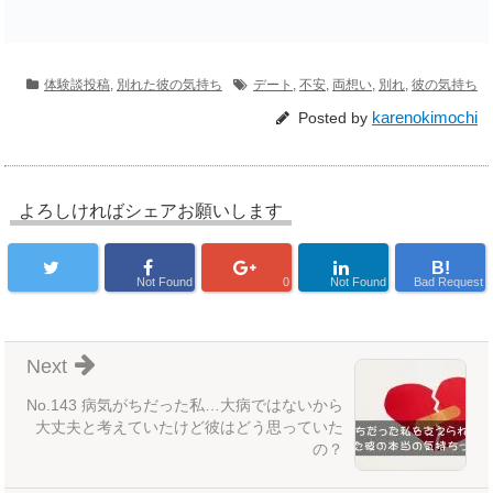
体験談投稿
,
別れた彼の気持ち
デート
,
不安
,
両想い
,
別れ
,
彼の気持ち
karenokimochi
Posted by
よろしければシェアお願いします
B!
Not Found
0
Not Found
Bad Request
Next
No.143 病気がちだった私…大病ではないから
大丈夫と考えていたけど彼はどう思っていた
の？