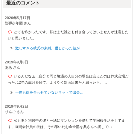
最近のコメント
2020年5月17日
防弾少年団 さん
とても怖かったです。私はまだ誰とも付き合ってはいませんが注意した
いと思いました。
激しすぎる彼氏の束縛。優しかった彼が...
2019年9月8日
ああ さん
いるんだなぁ…自分と同じ境遇の人自分の場合は会えたのは葬式会場だ
った｡12年の歳月を経て、ようやく対面出来たと思ったら、 ...
一度も顔を合わせていないネットで出会...
2019年9月2日
りんご さん
私も妻と別居中の彼と一緒にマンションを借りて半同棲生活をしてま
す。昼間会社員の彼は、その稼いだお金全部を奥さんへ渡してい ...