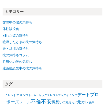
カ
イ
カテゴリー
ブ
交際中の彼の気持ち
体験談投稿
別れた彼の気持ち
喧嘩したときの彼の気持ち
夫・旦那の気持ち
彼の気持ちコラム
片思いの彼の気持ち
遠距離恋愛中の彼の気持ち
タグ
プロ
デート
SNS
イケメン
セックスレス
タイミング
ストーカー
セフレ
不安
不倫
ポーズ
メール
両想い
元カレ
二股
元カノ
先輩