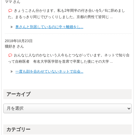
ママ さん
きょうこさん分かります。私も2年間半の付き合いを5／6に辞めまし
た。まるっきり同じでびっくりしました。京都の男性て皆同じ ...
奥さんと別居しているのに中々離婚をし...
2018年10月23日
猫好き さん
おんなじ人なのかなという人今もとつながっています。ネットで知り合
って自称医者 有名大学医学部を首席で卒業した後にその大学 ...
一度も顔を合わせていないネットで出会...
アーカイブ
ア
ー
カ
イ
カテゴリー
ブ