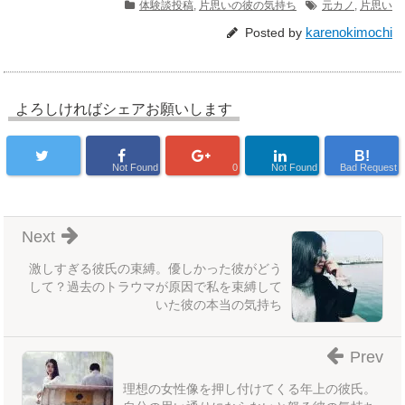
体験談投稿
,
片思いの彼の気持ち
元カノ
,
片思い
karenokimochi
Posted by
よろしければシェアお願いします
B!
Not Found
0
Not Found
Bad Request
Next
激しすぎる彼氏の束縛。優しかった彼がどう
して？過去のトラウマが原因で私を束縛して
いた彼の本当の気持ち
Prev
理想の女性像を押し付けてくる年上の彼氏。