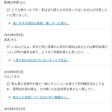
防弾少年団 さん
とても怖かったです。私はまだ誰とも付き合ってはいませんが注意した
いと思いました。
激しすぎる彼氏の束縛。優しかった彼が...
2019年9月8日
ああ さん
いるんだなぁ…自分と同じ境遇の人自分の場合は会えたのは葬式会場だ
った｡12年の歳月を経て、ようやく対面出来たと思ったら、 ...
一度も顔を合わせていないネットで出会...
2019年9月2日
りんご さん
私も妻と別居中の彼と一緒にマンションを借りて半同棲生活をしてま
す。昼間会社員の彼は、その稼いだお金全部を奥さんへ渡してい ...
奥さんと別居しているのに中々離婚をし...
2019年5月12日