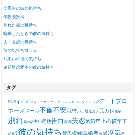
交際中の彼の気持ち
体験談投稿
別れた彼の気持ち
喧嘩したときの彼の気持ち
夫・旦那の気持ち
彼の気持ちコラム
片思いの彼の気持ち
遠距離恋愛中の彼の気持ち
タグ
プロ
デート
SNS
イケメン
セックスレス
タイミング
ストーカー
セフレ
不安
不倫
ポーズ
メール
両想い
元カレ
二股
元カノ
先輩
別れ
失恋
告白
年上の彼
嫉妬
年下
同棲
占い
喧嘩
別れ話
彼の気持ち
浮気
復縁
既婚者
の彼
彼氏
束縛
浮