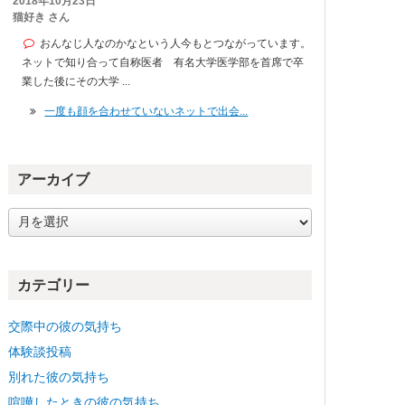
2018年10月23日
猫好き さん
おんなじ人なのかなという人今もとつながっています。
ネットで知り合って自称医者 有名大学医学部を首席で卒
業した後にその大学 ...
一度も顔を合わせていないネットで出会...
アーカイブ
ア
ー
カ
イ
カテゴリー
ブ
交際中の彼の気持ち
体験談投稿
別れた彼の気持ち
喧嘩したときの彼の気持ち