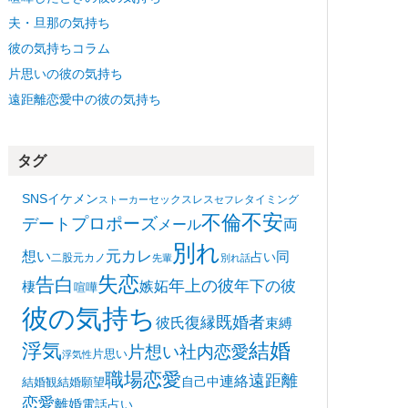
夫・旦那の気持ち
彼の気持ちコラム
片思いの彼の気持ち
遠距離恋愛中の彼の気持ち
タグ
SNS
イケメン
セックスレス
タイミング
ストーカー
セフレ
不安
不倫
プロポーズ
デート
メール
両
別れ
想い
元カレ
同
占い
二股
元カノ
先輩
別れ話
失恋
告白
年上の彼
嫉妬
年下の彼
棲
喧嘩
彼の気持ち
復縁
既婚者
彼氏
束縛
浮気
結婚
片想い
社内恋愛
片思い
浮気性
職場恋愛
遠距離
連絡
自己中
結婚観
結婚願望
恋愛
離婚
電話占い