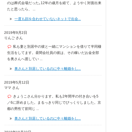
のは葬式会場だった｡12年の歳月を経て、ようやく対面出来
たと思ったら、 ...
一度も顔を合わせていないネットで出会...
2019年9月2日
りんご さん
私も妻と別居中の彼と一緒にマンションを借りて半同棲
生活をしてます。昼間会社員の彼は、その稼いだお金全部
を奥さんへ渡してい ...
奥さんと別居しているのに中々離婚をし...
2019年5月12日
ママ さん
きょうこさん分かります。私も2年間半の付き合いを5
／6に辞めました。まるっきり同じでびっくりしました。京
都の男性て皆同じ ...
奥さんと別居しているのに中々離婚をし...