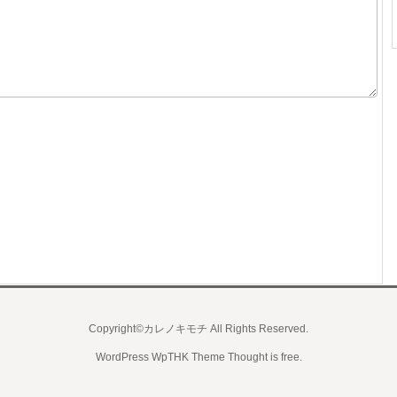
Copyright©カレノキモチ All Rights Reserved.
WordPress WpTHK Theme
Thought is free
.