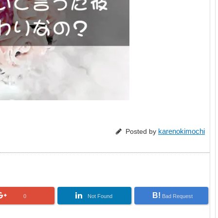
karenokimochi
Posted by
B!
0
Not Found
Bad Request