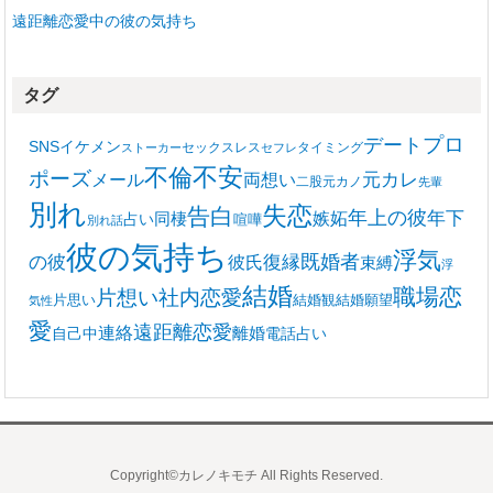
遠距離恋愛中の彼の気持ち
タグ
プロ
デート
SNS
イケメン
セックスレス
タイミング
ストーカー
セフレ
不安
不倫
ポーズ
メール
両想い
元カレ
二股
元カノ
先輩
別れ
失恋
告白
年上の彼
嫉妬
年下
同棲
占い
喧嘩
別れ話
彼の気持ち
浮気
復縁
既婚者
の彼
彼氏
束縛
浮
結婚
職場恋
片想い
社内恋愛
片思い
結婚観
結婚願望
気性
愛
遠距離恋愛
連絡
離婚
自己中
電話占い
Copyright©カレノキモチ All Rights Reserved.