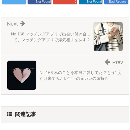
Not Found
0
Not Found
Bad Request
Next
No.168 マッチングアプリで出会い付き合っ
て、マッチングアプリで浮気相手を探す？
Prev
No.166 私のことを本当に愛してた？もう1度
だけ来てみたい年下の元カレの気持ち
関連記事