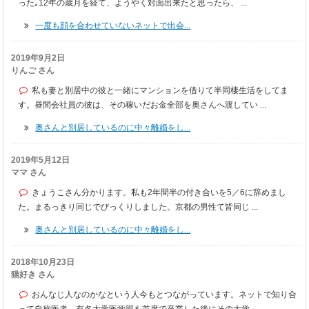
った｡12年の歳月を経て、ようやく対面出来たと思ったら、 ...
一度も顔を合わせていないネットで出会...
2019年9月2日
りんご さん
私も妻と別居中の彼と一緒にマンションを借りて半同棲生活をしてま
す。昼間会社員の彼は、その稼いだお金全部を奥さんへ渡してい ...
奥さんと別居しているのに中々離婚をし...
2019年5月12日
ママ さん
きょうこさん分かります。私も2年間半の付き合いを5／6に辞めまし
た。まるっきり同じでびっくりしました。京都の男性て皆同じ ...
奥さんと別居しているのに中々離婚をし...
2018年10月23日
猫好き さん
おんなじ人なのかなという人今もとつながっています。ネットで知り合
って自称医者 有名大学医学部を首席で卒業した後にその大学 ...