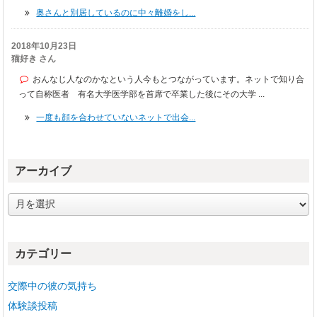
奥さんと別居しているのに中々離婚をし...
2018年10月23日
猫好き さん
おんなじ人なのかなという人今もとつながっています。ネットで知り合
って自称医者 有名大学医学部を首席で卒業した後にその大学 ...
一度も顔を合わせていないネットで出会...
アーカイブ
ア
ー
カ
イ
カテゴリー
ブ
交際中の彼の気持ち
体験談投稿