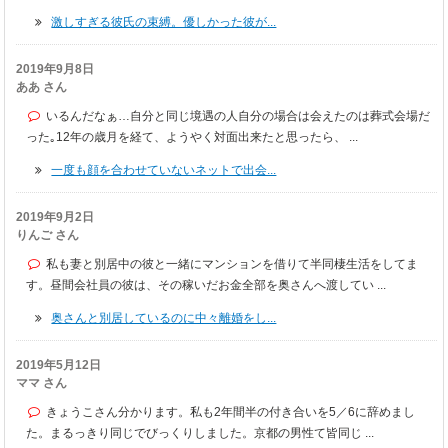
激しすぎる彼氏の束縛。優しかった彼が...
2019年9月8日
ああ さん
いるんだなぁ…自分と同じ境遇の人自分の場合は会えたのは葬式会場だ
った｡12年の歳月を経て、ようやく対面出来たと思ったら、 ...
一度も顔を合わせていないネットで出会...
2019年9月2日
りんご さん
私も妻と別居中の彼と一緒にマンションを借りて半同棲生活をしてま
す。昼間会社員の彼は、その稼いだお金全部を奥さんへ渡してい ...
奥さんと別居しているのに中々離婚をし...
2019年5月12日
ママ さん
きょうこさん分かります。私も2年間半の付き合いを5／6に辞めまし
た。まるっきり同じでびっくりしました。京都の男性て皆同じ ...