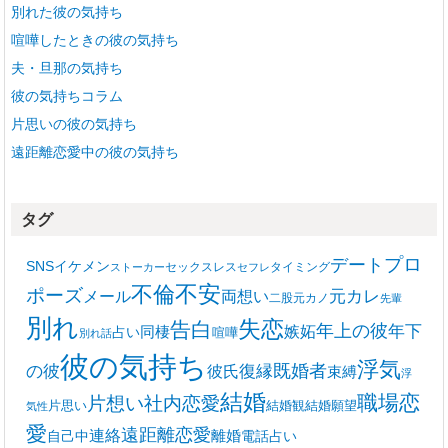
別れた彼の気持ち
喧嘩したときの彼の気持ち
夫・旦那の気持ち
彼の気持ちコラム
片思いの彼の気持ち
遠距離恋愛中の彼の気持ち
タグ
プロ
デート
SNS
イケメン
セックスレス
タイミング
ストーカー
セフレ
不安
不倫
ポーズ
メール
両想い
元カレ
二股
元カノ
先輩
別れ
失恋
告白
年上の彼
嫉妬
年下
同棲
占い
喧嘩
別れ話
彼の気持ち
浮気
復縁
既婚者
の彼
彼氏
束縛
浮
結婚
職場恋
片想い
社内恋愛
片思い
結婚観
結婚願望
気性
愛
遠距離恋愛
連絡
離婚
自己中
電話占い