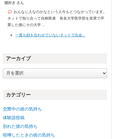
猫好き さん
おんなじ人なのかなという人今もとつながっています。
ネットで知り合って自称医者 有名大学医学部を首席で卒
業した後にその大学 ...
一度も顔を合わせていないネットで出会...
アーカイブ
ア
ー
カ
イ
カテゴリー
ブ
交際中の彼の気持ち
体験談投稿
別れた彼の気持ち
喧嘩したときの彼の気持ち