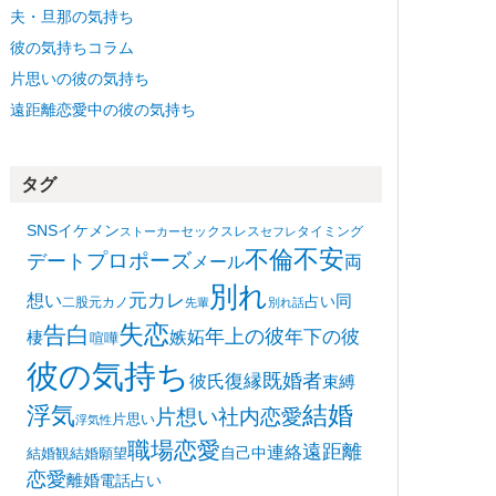
夫・旦那の気持ち
彼の気持ちコラム
片思いの彼の気持ち
遠距離恋愛中の彼の気持ち
タグ
SNS
イケメン
セックスレス
タイミング
ストーカー
セフレ
不安
不倫
プロポーズ
デート
メール
両
別れ
想い
元カレ
同
占い
二股
元カノ
先輩
別れ話
失恋
告白
年上の彼
嫉妬
年下の彼
棲
喧嘩
彼の気持ち
復縁
既婚者
彼氏
束縛
浮気
結婚
片想い
社内恋愛
片思い
浮気性
職場恋愛
遠距離
連絡
自己中
結婚観
結婚願望
恋愛
離婚
電話占い