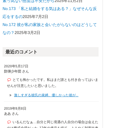
素っ気ない態度は不安だから
2025年11月2日
No.173 「私と結婚をする気はある？」なぜそんな反
応をするの
2025年7月2日
No.172 彼が私の家族と会いたがらないのはどうして
なの？
2025年3月2日
最近のコメント
2020年5月17日
防弾少年団 さん
とても怖かったです。私はまだ誰とも付き合ってはいま
せんが注意したいと思いました。
激しすぎる彼氏の束縛。優しかった彼が...
2019年9月8日
ああ さん
いるんだなぁ…自分と同じ境遇の人自分の場合は会えた
のは葬式会場だった｡12年の歳月を経て、ようやく対面出来