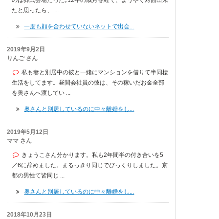
たと思ったら、 ...
一度も顔を合わせていないネットで出会...
2019年9月2日
りんご さん
私も妻と別居中の彼と一緒にマンションを借りて半同棲
生活をしてます。昼間会社員の彼は、その稼いだお金全部
を奥さんへ渡してい ...
奥さんと別居しているのに中々離婚をし...
2019年5月12日
ママ さん
きょうこさん分かります。私も2年間半の付き合いを5
／6に辞めました。まるっきり同じでびっくりしました。京
都の男性て皆同じ ...
奥さんと別居しているのに中々離婚をし...
2018年10月23日