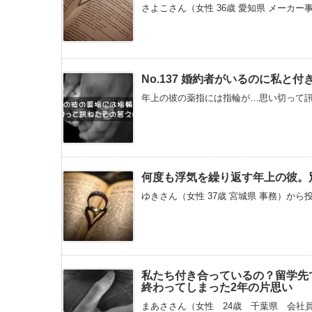
さよこさん（女性 36歳 愛知県 メーカー
No.137 婚約者がいるのに私
年上の彼の薬指には指輪が…思い切って訊ねた
何度も浮気を繰り返す年上の彼。
ゆきさん（女性 37歳 宮城県 事務）から
私たち付き合っているの？留学先
終わってしまった2年の片思い
まあささん（女性 24歳 千葉県 会社員