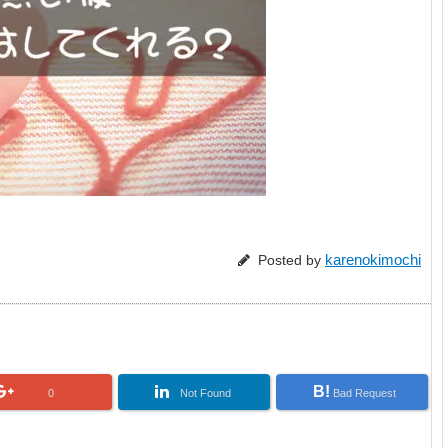
karenokimochi
Posted by
B!
0
Not Found
Bad Request