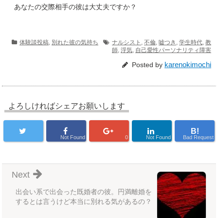
あなたの交際相手の彼は大丈夫ですか？
体験談投稿
,
別れた彼の気持ち
ナルシスト
,
不倫
,
嘘つき
,
学生時代
,
教
師
,
浮気
,
自己愛性パーソナリティ障害
karenokimochi
Posted by
よろしければシェアお願いします
B!
Not Found
0
Not Found
Bad Request
Next
出会い系で出会った既婚者の彼。円満離婚を
するとは言うけど本当に別れる気があるの？