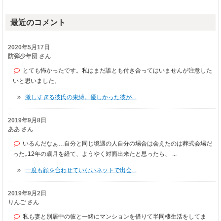
最近のコメント
2020年5月17日
防弾少年団 さん
とても怖かったです。私はまだ誰とも付き合ってはいませんが注意した
いと思いました。
激しすぎる彼氏の束縛。優しかった彼が...
2019年9月8日
ああ さん
いるんだなぁ…自分と同じ境遇の人自分の場合は会えたのは葬式会場だ
った｡12年の歳月を経て、ようやく対面出来たと思ったら、 ...
一度も顔を合わせていないネットで出会...
2019年9月2日
りんご さん
私も妻と別居中の彼と一緒にマンションを借りて半同棲生活をしてま