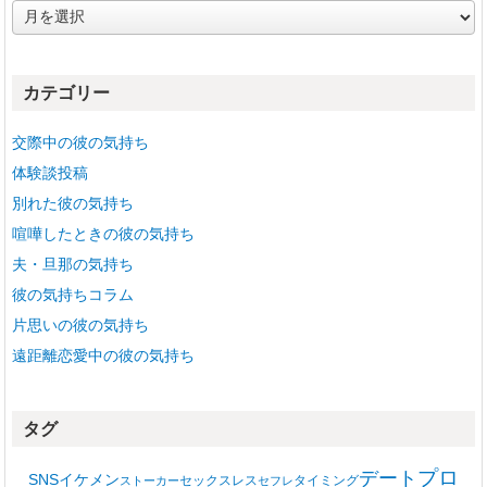
ア
ー
カ
イ
カテゴリー
ブ
交際中の彼の気持ち
体験談投稿
別れた彼の気持ち
喧嘩したときの彼の気持ち
夫・旦那の気持ち
彼の気持ちコラム
片思いの彼の気持ち
遠距離恋愛中の彼の気持ち
タグ
プロ
デート
SNS
イケメン
セックスレス
タイミング
ストーカー
セフレ