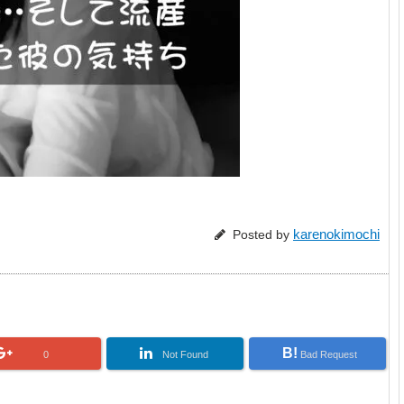
karenokimochi
Posted by
B!
0
Not Found
Bad Request