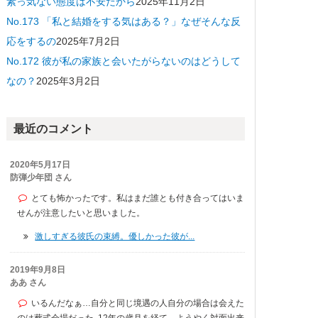
素っ気ない態度は不安だから
2025年11月2日
No.173 「私と結婚をする気はある？」なぜそんな反
応をするの
2025年7月2日
No.172 彼が私の家族と会いたがらないのはどうして
なの？
2025年3月2日
最近のコメント
2020年5月17日
防弾少年団 さん
とても怖かったです。私はまだ誰とも付き合ってはいま
せんが注意したいと思いました。
激しすぎる彼氏の束縛。優しかった彼が...
2019年9月8日
ああ さん
いるんだなぁ…自分と同じ境遇の人自分の場合は会えた
のは葬式会場だった｡12年の歳月を経て、ようやく対面出来