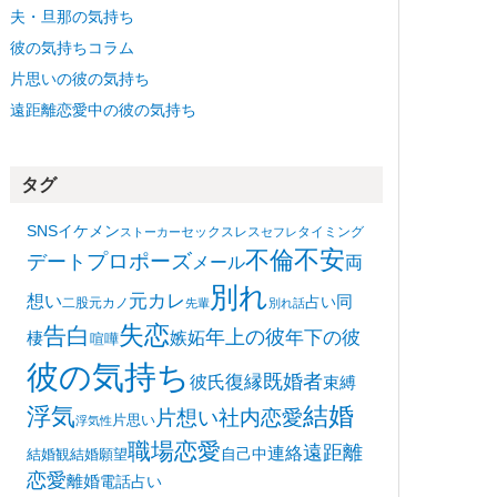
夫・旦那の気持ち
彼の気持ちコラム
片思いの彼の気持ち
遠距離恋愛中の彼の気持ち
タグ
SNS
イケメン
セックスレス
タイミング
ストーカー
セフレ
不安
不倫
プロポーズ
デート
メール
両
別れ
想い
元カレ
同
占い
二股
元カノ
先輩
別れ話
失恋
告白
年上の彼
嫉妬
年下の彼
棲
喧嘩
彼の気持ち
復縁
既婚者
彼氏
束縛
浮気
結婚
片想い
社内恋愛
片思い
浮気性
職場恋愛
遠距離
連絡
自己中
結婚観
結婚願望
恋愛
離婚
電話占い