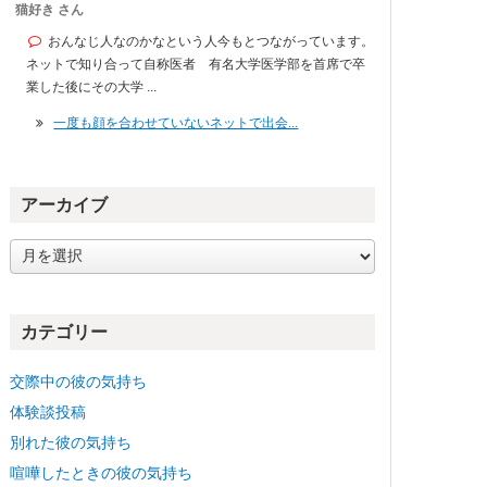
猫好き さん
おんなじ人なのかなという人今もとつながっています。
ネットで知り合って自称医者 有名大学医学部を首席で卒
業した後にその大学 ...
一度も顔を合わせていないネットで出会...
アーカイブ
ア
ー
カ
イ
カテゴリー
ブ
交際中の彼の気持ち
体験談投稿
別れた彼の気持ち
喧嘩したときの彼の気持ち