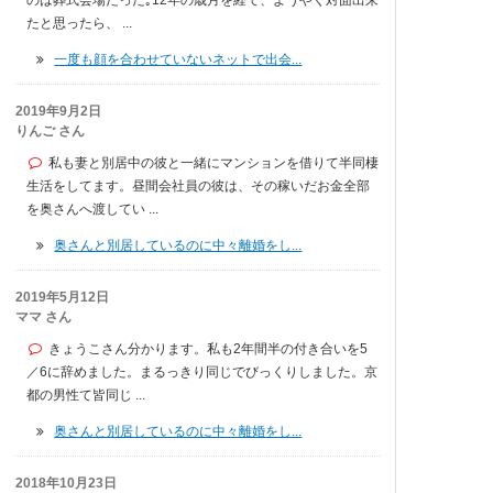
たと思ったら、 ...
一度も顔を合わせていないネットで出会...
2019年9月2日
りんご さん
私も妻と別居中の彼と一緒にマンションを借りて半同棲
生活をしてます。昼間会社員の彼は、その稼いだお金全部
を奥さんへ渡してい ...
奥さんと別居しているのに中々離婚をし...
2019年5月12日
ママ さん
きょうこさん分かります。私も2年間半の付き合いを5
／6に辞めました。まるっきり同じでびっくりしました。京
都の男性て皆同じ ...
奥さんと別居しているのに中々離婚をし...
2018年10月23日