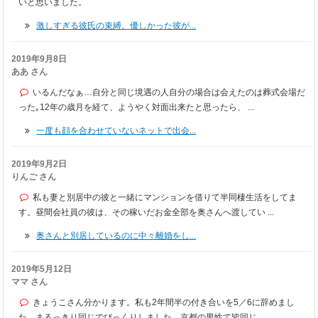
いと思いました。
激しすぎる彼氏の束縛。優しかった彼が...
2019年9月8日
ああ さん
いるんだなぁ…自分と同じ境遇の人自分の場合は会えたのは葬式会場だ
った｡12年の歳月を経て、ようやく対面出来たと思ったら、 ...
一度も顔を合わせていないネットで出会...
2019年9月2日
りんご さん
私も妻と別居中の彼と一緒にマンションを借りて半同棲生活をしてま
す。昼間会社員の彼は、その稼いだお金全部を奥さんへ渡してい ...
奥さんと別居しているのに中々離婚をし...
2019年5月12日
ママ さん
きょうこさん分かります。私も2年間半の付き合いを5／6に辞めまし
た。まるっきり同じでびっくりしました。京都の男性て皆同じ ...