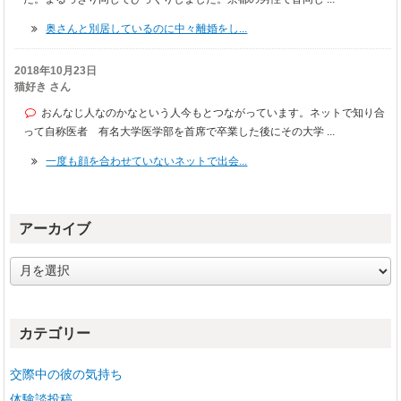
奥さんと別居しているのに中々離婚をし...
2018年10月23日
猫好き さん
おんなじ人なのかなという人今もとつながっています。ネットで知り合
って自称医者 有名大学医学部を首席で卒業した後にその大学 ...
一度も顔を合わせていないネットで出会...
アーカイブ
ア
ー
カ
イ
カテゴリー
ブ
交際中の彼の気持ち
体験談投稿