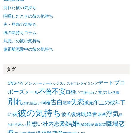
別れた彼の気持ち
喧嘩したときの彼の気持ち
夫・旦那の気持ち
彼の気持ちコラム
片思いの彼の気持ち
遠距離恋愛中の彼の気持ち
タグ
プロ
デート
SNS
イケメン
セックスレス
タイミング
ストーカー
セフレ
不安
不倫
ポーズ
メール
両想い
元カレ
二股
元カノ
先輩
別れ
失恋
告白
年上の彼
嫉妬
年下
同棲
占い
喧嘩
別れ話
彼の気持ち
浮気
復縁
既婚者
の彼
彼氏
束縛
浮
結婚
職場恋
片想い
社内恋愛
片思い
結婚観
結婚願望
気性
愛