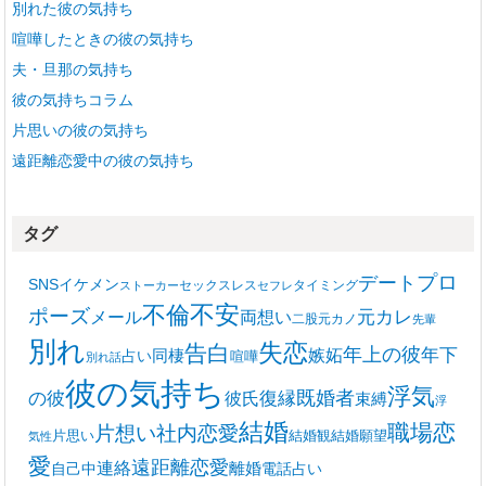
別れた彼の気持ち
喧嘩したときの彼の気持ち
夫・旦那の気持ち
彼の気持ちコラム
片思いの彼の気持ち
遠距離恋愛中の彼の気持ち
タグ
プロ
デート
SNS
イケメン
セックスレス
タイミング
ストーカー
セフレ
不安
不倫
ポーズ
メール
両想い
元カレ
二股
元カノ
先輩
別れ
失恋
告白
年上の彼
嫉妬
年下
同棲
占い
喧嘩
別れ話
彼の気持ち
浮気
復縁
既婚者
の彼
彼氏
束縛
浮
結婚
職場恋
片想い
社内恋愛
片思い
結婚観
結婚願望
気性
愛
遠距離恋愛
連絡
離婚
自己中
電話占い