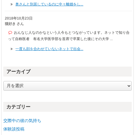
奥さんと別居しているのに中々離婚をし...
2018年10月23日
猫好き さん
おんなじ人なのかなという人今もとつながっています。ネットで知り合
って自称医者 有名大学医学部を首席で卒業した後にその大学 ...
一度も顔を合わせていないネットで出会...
アーカイブ
ア
ー
カ
イ
カテゴリー
ブ
交際中の彼の気持ち
体験談投稿