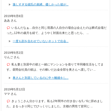
激しすぎる彼氏の束縛。優しかった彼が...
2019年9月8日
ああ さん
いるんだなぁ…自分と同じ境遇の人自分の場合は会えたのは葬式会場だ
った｡12年の歳月を経て、ようやく対面出来たと思ったら、 ...
一度も顔を合わせていないネットで出会...
2019年9月2日
りんご さん
私も妻と別居中の彼と一緒にマンションを借りて半同棲生活をしてま
す。昼間会社員の彼は、その稼いだお金全部を奥さんへ渡してい ...
奥さんと別居しているのに中々離婚をし...
2019年5月12日
ママ さん
きょうこさん分かります。私も2年間半の付き合いを5／6に辞めまし
た。まるっきり同じでびっくりしました。京都の男性て皆同じ ...