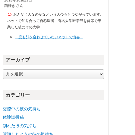
2018年10月23日
猫好き さん
おんなじ人なのかなという人今もとつながっています。
ネットで知り合って自称医者 有名大学医学部を首席で卒
業した後にその大学 ...
一度も顔を合わせていないネットで出会...
アーカイブ
ア
ー
カ
イ
カテゴリー
ブ
交際中の彼の気持ち
体験談投稿
別れた彼の気持ち
喧嘩したときの彼の気持ち