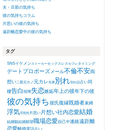
夫・旦那の気持ち
彼の気持ちコラム
片思いの彼の気持ち
遠距離恋愛中の彼の気持ち
タグ
SNS
イケメン
セックスレス
タイミング
ストーカー
セフレ
不安
不倫
プロポーズ
デート
メール
両
別れ
想い
元カレ
同
占い
二股
元カノ
先輩
別れ話
失恋
告白
年上の彼
嫉妬
年下の彼
棲
喧嘩
彼の気持ち
復縁
既婚者
彼氏
束縛
浮気
結婚
片想い
社内恋愛
片思い
浮気性
職場恋愛
遠距離
連絡
自己中
結婚観
結婚願望
恋愛
離婚
電話占い