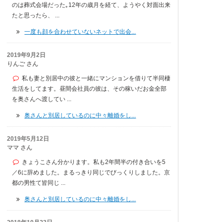
のは葬式会場だった｡12年の歳月を経て、ようやく対面出来
たと思ったら、 ...
一度も顔を合わせていないネットで出会...
2019年9月2日
りんご さん
私も妻と別居中の彼と一緒にマンションを借りて半同棲
生活をしてます。昼間会社員の彼は、その稼いだお金全部
を奥さんへ渡してい ...
奥さんと別居しているのに中々離婚をし...
2019年5月12日
ママ さん
きょうこさん分かります。私も2年間半の付き合いを5
／6に辞めました。まるっきり同じでびっくりしました。京
都の男性て皆同じ ...
奥さんと別居しているのに中々離婚をし...