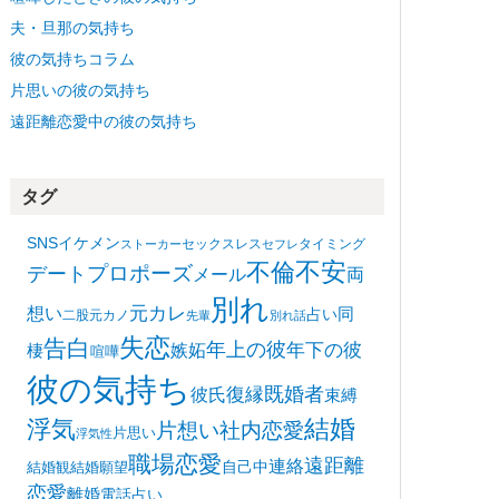
夫・旦那の気持ち
彼の気持ちコラム
片思いの彼の気持ち
遠距離恋愛中の彼の気持ち
タグ
SNS
イケメン
セックスレス
タイミング
ストーカー
セフレ
不安
不倫
プロポーズ
デート
メール
両
別れ
想い
元カレ
同
占い
二股
元カノ
先輩
別れ話
失恋
告白
年上の彼
嫉妬
年下の彼
棲
喧嘩
彼の気持ち
復縁
既婚者
彼氏
束縛
浮気
結婚
片想い
社内恋愛
片思い
浮気性
職場恋愛
遠距離
連絡
自己中
結婚観
結婚願望
恋愛
離婚
電話占い