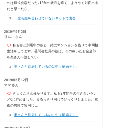
のは葬式会場だった｡12年の歳月を経て、ようやく対面出来
たと思ったら、 ...
一度も顔を合わせていないネットで出会...
2019年9月2日
りんご さん
私も妻と別居中の彼と一緒にマンションを借りて半同棲
生活をしてます。昼間会社員の彼は、その稼いだお金全部
を奥さんへ渡してい ...
奥さんと別居しているのに中々離婚をし...
2019年5月12日
ママ さん
きょうこさん分かります。私も2年間半の付き合いを5
／6に辞めました。まるっきり同じでびっくりしました。京
都の男性て皆同じ ...
奥さんと別居しているのに中々離婚をし...