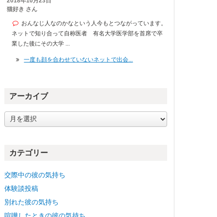
2018年10月23日
猫好き さん
おんなじ人なのかなという人今もとつながっています。
ネットで知り合って自称医者 有名大学医学部を首席で卒
業した後にその大学 ...
一度も顔を合わせていないネットで出会...
アーカイブ
ア
ー
カ
イ
カテゴリー
ブ
交際中の彼の気持ち
体験談投稿
別れた彼の気持ち
喧嘩したときの彼の気持ち