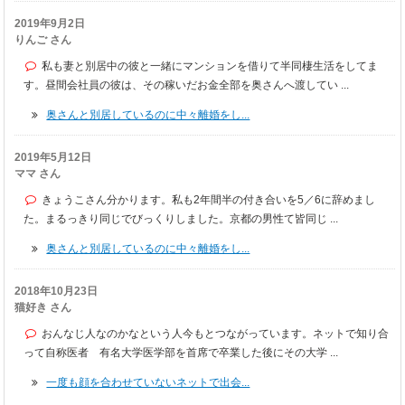
2019年9月2日
りんご さん
私も妻と別居中の彼と一緒にマンションを借りて半同棲生活をしてま
す。昼間会社員の彼は、その稼いだお金全部を奥さんへ渡してい ...
奥さんと別居しているのに中々離婚をし...
2019年5月12日
ママ さん
きょうこさん分かります。私も2年間半の付き合いを5／6に辞めまし
た。まるっきり同じでびっくりしました。京都の男性て皆同じ ...
奥さんと別居しているのに中々離婚をし...
2018年10月23日
猫好き さん
おんなじ人なのかなという人今もとつながっています。ネットで知り合
って自称医者 有名大学医学部を首席で卒業した後にその大学 ...
一度も顔を合わせていないネットで出会...