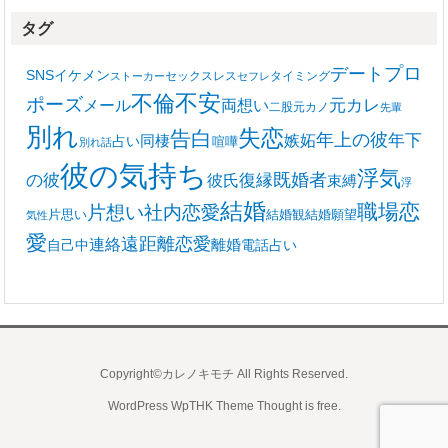
タグ
プロ
デート
SNS
イケメン
セックスレス
タイミング
ストーカー
セフレ
不安
不倫
ポーズ
メール
両想い
元カレ
二股
元カノ
先輩
別れ
失恋
告白
年上の彼
嫉妬
年下
同棲
占い
喧嘩
別れ話
彼の気持ち
浮気
復縁
既婚者
の彼
彼氏
束縛
浮
結婚
職場恋
片想い
社内恋愛
片思い
結婚観
結婚願望
気性
愛
遠距離恋愛
連絡
離婚
自己中
電話占い
Copyright©カレノキモチ All Rights Reserved.
WordPress WpTHK Theme
Thought is free
.