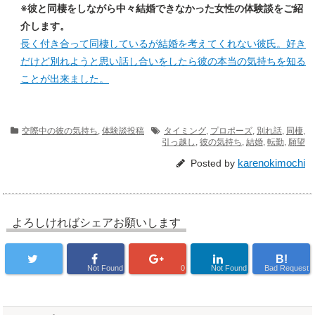
※彼と同棲をしながら中々結婚できなかった女性の体験談をご紹
介します。
長く付き合って同棲しているが結婚を考えてくれない彼氏。好き
だけど別れようと思い話し合いをしたら彼の本当の気持ちを知る
ことが出来ました。
交際中の彼の気持ち
,
体験談投稿
タイミング
,
プロポーズ
,
別れ話
,
同棲
,
引っ越し
,
彼の気持ち
,
結婚
,
転勤
,
願望
karenokimochi
Posted by
よろしければシェアお願いします
B!
Not Found
0
Not Found
Bad Request