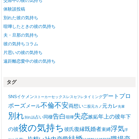
交際中の彼の気持ち
体験談投稿
別れた彼の気持ち
喧嘩したときの彼の気持ち
夫・旦那の気持ち
彼の気持ちコラム
片思いの彼の気持ち
遠距離恋愛中の彼の気持ち
タグ
プロ
デート
SNS
イケメン
セックスレス
タイミング
ストーカー
セフレ
不安
不倫
ポーズ
メール
両想い
元カレ
二股
元カノ
先輩
別れ
失恋
告白
年上の彼
嫉妬
年下
同棲
占い
喧嘩
別れ話
彼の気持ち
浮気
復縁
既婚者
の彼
彼氏
束縛
浮
結婚
職場恋
片想い