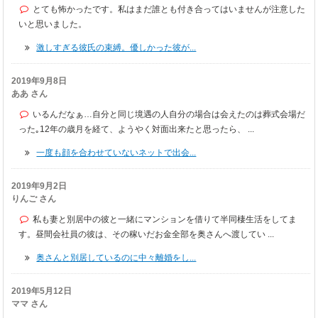
とても怖かったです。私はまだ誰とも付き合ってはいませんが注意した
いと思いました。
激しすぎる彼氏の束縛。優しかった彼が...
2019年9月8日
ああ さん
いるんだなぁ…自分と同じ境遇の人自分の場合は会えたのは葬式会場だ
った｡12年の歳月を経て、ようやく対面出来たと思ったら、 ...
一度も顔を合わせていないネットで出会...
2019年9月2日
りんご さん
私も妻と別居中の彼と一緒にマンションを借りて半同棲生活をしてま
す。昼間会社員の彼は、その稼いだお金全部を奥さんへ渡してい ...
奥さんと別居しているのに中々離婚をし...
2019年5月12日
ママ さん