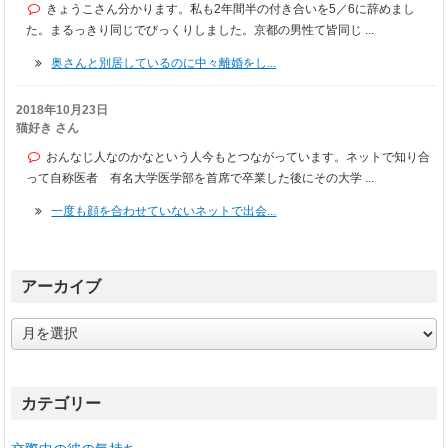
きょうこさん分かります。私も2年間半の付き合いを5／6に辞めまし
た。まるっきり同じでびっくりしました。京都の男性て皆同じ ...
奥さんと別居しているのに中々離婚をし...
2018年10月23日
猫好き さん
おんなじ人なのかなという人今もとつながっています。ネットで知り合
って自称医者 有名大学医学部を首席で卒業した後にその大学 ...
一度も顔を合わせていないネットで出会...
アーカイブ
ア
ー
カ
イ
カテゴリー
ブ