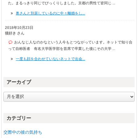
た。まるっきり同じでびっくりしました。京都の男性て皆同じ ...
奥さんと別居しているのに中々離婚をし...
2018年10月23日
猫好き さん
おんなじ人なのかなという人今もとつながっています。ネットで知り合
って自称医者 有名大学医学部を首席で卒業した後にその大学 ...
一度も顔を合わせていないネットで出会...
アーカイブ
ア
ー
カ
イ
カテゴリー
ブ
交際中の彼の気持ち