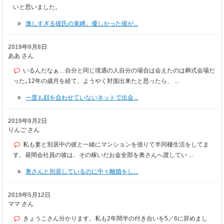
いと思いました。
激しすぎる彼氏の束縛。優しかった彼が...
2019年9月8日
ああ さん
いるんだなぁ…自分と同じ境遇の人自分の場合は会えたのは葬式会場だ
った｡12年の歳月を経て、ようやく対面出来たと思ったら、 ...
一度も顔を合わせていないネットで出会...
2019年9月2日
りんご さん
私も妻と別居中の彼と一緒にマンションを借りて半同棲生活をしてま
す。昼間会社員の彼は、その稼いだお金全部を奥さんへ渡してい ...
奥さんと別居しているのに中々離婚をし...
2019年5月12日
ママ さん
きょうこさん分かります。私も2年間半の付き合いを5／6に辞めまし