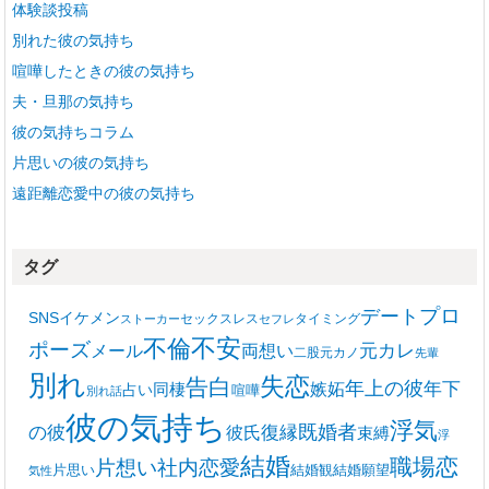
体験談投稿
別れた彼の気持ち
喧嘩したときの彼の気持ち
夫・旦那の気持ち
彼の気持ちコラム
片思いの彼の気持ち
遠距離恋愛中の彼の気持ち
タグ
プロ
デート
SNS
イケメン
セックスレス
タイミング
ストーカー
セフレ
不安
不倫
ポーズ
メール
両想い
元カレ
二股
元カノ
先輩
別れ
失恋
告白
年上の彼
嫉妬
年下
同棲
占い
喧嘩
別れ話
彼の気持ち
浮気
復縁
既婚者
の彼
彼氏
束縛
浮
結婚
職場恋
片想い
社内恋愛
片思い
結婚観
結婚願望
気性