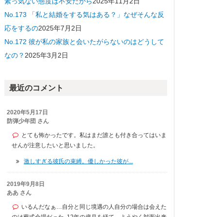
素っ気ない態度は不安だから
2025年11月2日
No.173 「私と結婚をする気はある？」なぜそんな反
応をするの
2025年7月2日
No.172 彼が私の家族と会いたがらないのはどうして
なの？
2025年3月2日
最近のコメント
2020年5月17日
防弾少年団 さん
とても怖かったです。私はまだ誰とも付き合ってはいま
せんが注意したいと思いました。
激しすぎる彼氏の束縛。優しかった彼が...
2019年9月8日
ああ さん
いるんだなぁ…自分と同じ境遇の人自分の場合は会えた
のは葬式会場だった｡12年の歳月を経て、ようやく対面出来