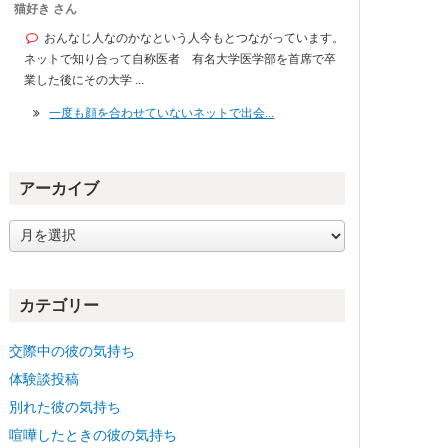
猫好き さん
おんなじ人なのかなという人今もとつながっています。
ネットで知り合って自称医者 有名大学医学部を首席で卒
業した後にその大学 ...
一度も顔を合わせていないネットで出会...
アーカイブ
ア
ー
カ
イ
カテゴリー
ブ
交際中の彼の気持ち
体験談投稿
別れた彼の気持ち
喧嘩したときの彼の気持ち