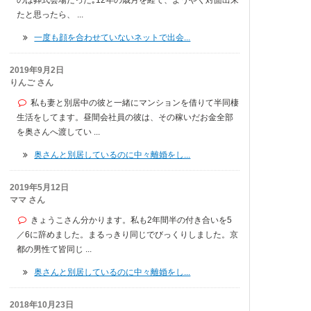
たと思ったら、 ...
一度も顔を合わせていないネットで出会...
2019年9月2日
りんご さん
私も妻と別居中の彼と一緒にマンションを借りて半同棲
生活をしてます。昼間会社員の彼は、その稼いだお金全部
を奥さんへ渡してい ...
奥さんと別居しているのに中々離婚をし...
2019年5月12日
ママ さん
きょうこさん分かります。私も2年間半の付き合いを5
／6に辞めました。まるっきり同じでびっくりしました。京
都の男性て皆同じ ...
奥さんと別居しているのに中々離婚をし...
2018年10月23日