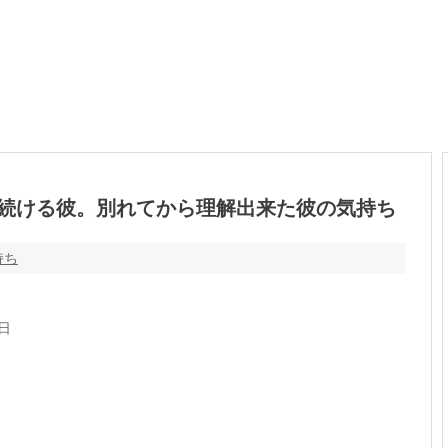
続ける彼。別れてから理解出来た彼の気持ち
持ち
3日