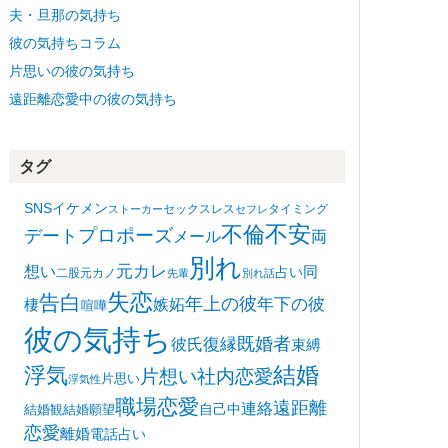
夫・旦那の気持ち
彼の気持ちコラム
片思いの彼の気持ち
遠距離恋愛中の彼の気持ち
タグ
SNS
イケメン
セックスレス
タイミング
ストーカー
セフレ
不安
不倫
プロポーズ
デート
メール
両
別れ
想い
元カレ
同
占い
二股
元カノ
先輩
別れ話
失恋
告白
年上の彼
嫉妬
年下の彼
棲
喧嘩
彼の気持ち
復縁
既婚者
彼氏
束縛
浮気
結婚
片想い
社内恋愛
片思い
浮気性
職場恋愛
遠距離
連絡
自己中
結婚観
結婚願望
恋愛
離婚
電話占い