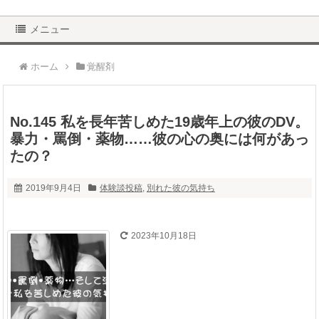
メニュー
ホーム
覚醒剤
No.145 私を長年苦しめた19歳年上の彼のDV。
暴力・罵倒・薬物……彼の心の奥には何があっ
たの？
2019年9月4日
体験談投稿
,
別れた彼の気持ち
2023年10月18日