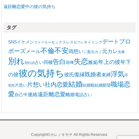
遠距離恋愛中の彼の気持ち
タグ
プロ
デート
SNS
イケメン
セックスレス
タイミング
ストーカー
セフレ
不安
不倫
ポーズ
メール
両想い
元カレ
二股
元カノ
先輩
別れ
失恋
告白
年上の彼
嫉妬
年下
同棲
占い
喧嘩
別れ話
彼の気持ち
浮気
復縁
既婚者
の彼
彼氏
束縛
浮
結婚
職場恋
片想い
社内恋愛
片思い
結婚観
結婚願望
気性
愛
遠距離恋愛
連絡
離婚
自己中
電話占い
Copyright©カレノキモチ All Rights Reserved.