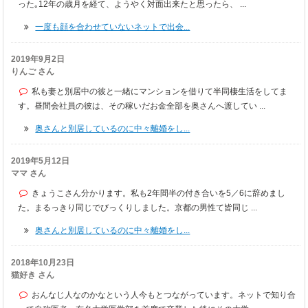
った｡12年の歳月を経て、ようやく対面出来たと思ったら、 ...
一度も顔を合わせていないネットで出会...
2019年9月2日
りんご さん
私も妻と別居中の彼と一緒にマンションを借りて半同棲生活をしてま
す。昼間会社員の彼は、その稼いだお金全部を奥さんへ渡してい ...
奥さんと別居しているのに中々離婚をし...
2019年5月12日
ママ さん
きょうこさん分かります。私も2年間半の付き合いを5／6に辞めまし
た。まるっきり同じでびっくりしました。京都の男性て皆同じ ...
奥さんと別居しているのに中々離婚をし...
2018年10月23日
猫好き さん
おんなじ人なのかなという人今もとつながっています。ネットで知り合