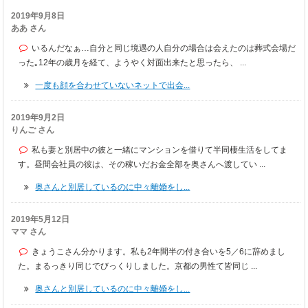
2019年9月8日
ああ さん
いるんだなぁ…自分と同じ境遇の人自分の場合は会えたのは葬式会場だ
った｡12年の歳月を経て、ようやく対面出来たと思ったら、 ...
一度も顔を合わせていないネットで出会...
2019年9月2日
りんご さん
私も妻と別居中の彼と一緒にマンションを借りて半同棲生活をしてま
す。昼間会社員の彼は、その稼いだお金全部を奥さんへ渡してい ...
奥さんと別居しているのに中々離婚をし...
2019年5月12日
ママ さん
きょうこさん分かります。私も2年間半の付き合いを5／6に辞めまし
た。まるっきり同じでびっくりしました。京都の男性て皆同じ ...
奥さんと別居しているのに中々離婚をし...