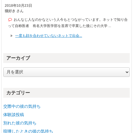
2018年10月23日
猫好き さん
おんなじ人なのかなという人今もとつながっています。ネットで知り合
って自称医者 有名大学医学部を首席で卒業した後にその大学 ...
一度も顔を合わせていないネットで出会...
アーカイブ
ア
ー
カ
イ
カテゴリー
ブ
交際中の彼の気持ち
体験談投稿
別れた彼の気持ち
喧嘩したときの彼の気持ち