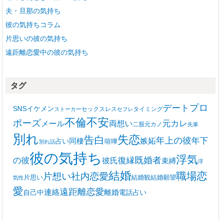
夫・旦那の気持ち
彼の気持ちコラム
片思いの彼の気持ち
遠距離恋愛中の彼の気持ち
タグ
プロ
デート
SNS
イケメン
セックスレス
タイミング
ストーカー
セフレ
不安
不倫
ポーズ
メール
両想い
元カレ
二股
元カノ
先輩
別れ
失恋
告白
年上の彼
嫉妬
年下
同棲
占い
喧嘩
別れ話
彼の気持ち
浮気
復縁
既婚者
の彼
彼氏
束縛
浮
結婚
職場恋
片想い
社内恋愛
片思い
結婚観
結婚願望
気性
愛
遠距離恋愛
連絡
離婚
自己中
電話占い