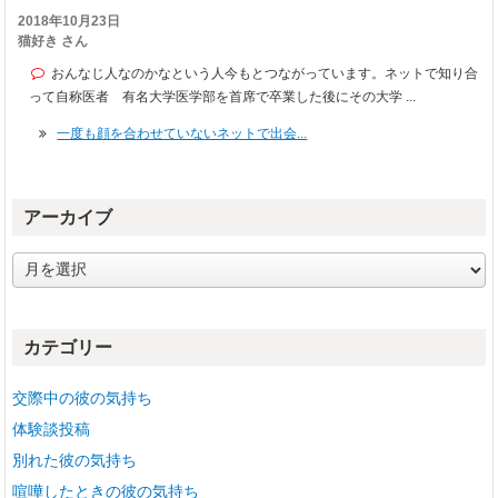
2018年10月23日
猫好き さん
おんなじ人なのかなという人今もとつながっています。ネットで知り合
って自称医者 有名大学医学部を首席で卒業した後にその大学 ...
一度も顔を合わせていないネットで出会...
アーカイブ
ア
ー
カ
イ
カテゴリー
ブ
交際中の彼の気持ち
体験談投稿
別れた彼の気持ち
喧嘩したときの彼の気持ち