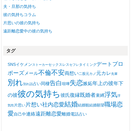
夫・旦那の気持ち
彼の気持ちコラム
片思いの彼の気持ち
遠距離恋愛中の彼の気持ち
タグ
プロ
デート
SNS
イケメン
セックスレス
タイミング
ストーカー
セフレ
不安
不倫
ポーズ
メール
両想い
元カレ
二股
元カノ
先輩
別れ
失恋
告白
年上の彼
嫉妬
年下
同棲
占い
喧嘩
別れ話
彼の気持ち
浮気
復縁
既婚者
の彼
彼氏
束縛
浮
結婚
職場恋
片想い
社内恋愛
片思い
結婚観
結婚願望
気性
愛
遠距離恋愛
連絡
離婚
自己中
電話占い