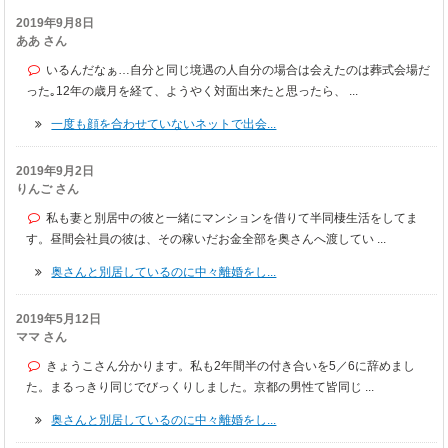
2019年9月8日
ああ さん
いるんだなぁ…自分と同じ境遇の人自分の場合は会えたのは葬式会場だ
った｡12年の歳月を経て、ようやく対面出来たと思ったら、 ...
一度も顔を合わせていないネットで出会...
2019年9月2日
りんご さん
私も妻と別居中の彼と一緒にマンションを借りて半同棲生活をしてま
す。昼間会社員の彼は、その稼いだお金全部を奥さんへ渡してい ...
奥さんと別居しているのに中々離婚をし...
2019年5月12日
ママ さん
きょうこさん分かります。私も2年間半の付き合いを5／6に辞めまし
た。まるっきり同じでびっくりしました。京都の男性て皆同じ ...
奥さんと別居しているのに中々離婚をし...