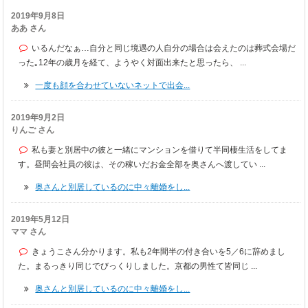
2019年9月8日
ああ さん
いるんだなぁ…自分と同じ境遇の人自分の場合は会えたのは葬式会場だ
った｡12年の歳月を経て、ようやく対面出来たと思ったら、 ...
一度も顔を合わせていないネットで出会...
2019年9月2日
りんご さん
私も妻と別居中の彼と一緒にマンションを借りて半同棲生活をしてま
す。昼間会社員の彼は、その稼いだお金全部を奥さんへ渡してい ...
奥さんと別居しているのに中々離婚をし...
2019年5月12日
ママ さん
きょうこさん分かります。私も2年間半の付き合いを5／6に辞めまし
た。まるっきり同じでびっくりしました。京都の男性て皆同じ ...
奥さんと別居しているのに中々離婚をし...