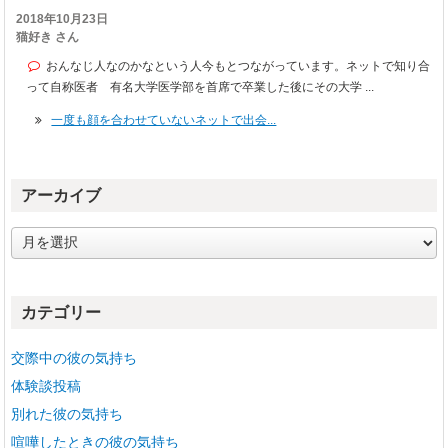
2018年10月23日
猫好き さん
おんなじ人なのかなという人今もとつながっています。ネットで知り合
って自称医者 有名大学医学部を首席で卒業した後にその大学 ...
一度も顔を合わせていないネットで出会...
アーカイブ
ア
ー
カ
イ
カテゴリー
ブ
交際中の彼の気持ち
体験談投稿
別れた彼の気持ち
喧嘩したときの彼の気持ち