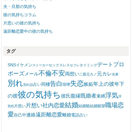
夫・旦那の気持ち
彼の気持ちコラム
片思いの彼の気持ち
遠距離恋愛中の彼の気持ち
タグ
プロ
デート
SNS
イケメン
セックスレス
タイミング
ストーカー
セフレ
不安
不倫
ポーズ
メール
両想い
元カレ
二股
元カノ
先輩
別れ
失恋
告白
年上の彼
嫉妬
年下
同棲
占い
喧嘩
別れ話
彼の気持ち
浮気
復縁
既婚者
の彼
彼氏
束縛
浮
結婚
職場恋
片想い
社内恋愛
片思い
結婚観
結婚願望
気性
愛
遠距離恋愛
連絡
離婚
自己中
電話占い