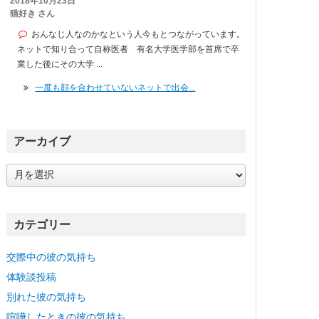
2018年10月23日
猫好き さん
おんなじ人なのかなという人今もとつながっています。
ネットで知り合って自称医者 有名大学医学部を首席で卒
業した後にその大学 ...
一度も顔を合わせていないネットで出会...
アーカイブ
ア
ー
カ
イ
カテゴリー
ブ
交際中の彼の気持ち
体験談投稿
別れた彼の気持ち
喧嘩したときの彼の気持ち