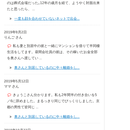
のは葬式会場だった｡12年の歳月を経て、ようやく対面出来
たと思ったら、 ...
一度も顔を合わせていないネットで出会...
2019年9月2日
りんご さん
私も妻と別居中の彼と一緒にマンションを借りて半同棲
生活をしてます。昼間会社員の彼は、その稼いだお金全部
を奥さんへ渡してい ...
奥さんと別居しているのに中々離婚をし...
2019年5月12日
ママ さん
きょうこさん分かります。私も2年間半の付き合いを5
／6に辞めました。まるっきり同じでびっくりしました。京
都の男性て皆同じ ...
奥さんと別居しているのに中々離婚をし...