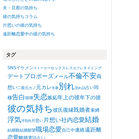
夫・旦那の気持ち
彼の気持ちコラム
片思いの彼の気持ち
遠距離恋愛中の彼の気持ち
タグ
SNS
イケメン
セックスレス
タイミング
ストーカー
セフレ
不安
不倫
プロポーズ
デート
メール
両
別れ
想い
元カレ
同
占い
二股
元カノ
先輩
別れ話
失恋
告白
年上の彼
嫉妬
年下の彼
棲
喧嘩
彼の気持ち
復縁
既婚者
彼氏
束縛
浮気
結婚
片想い
社内恋愛
片思い
浮気性
職場恋愛
遠距離
連絡
自己中
結婚観
結婚願望
恋愛
離婚
電話占い