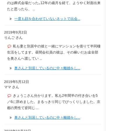
のは葬式会場だった｡12年の歳月を経て、ようやく対面出来
たと思ったら、 ...
一度も顔を合わせていないネットで出会...
2019年9月2日
りんご さん
私も妻と別居中の彼と一緒にマンションを借りて半同棲
生活をしてます。昼間会社員の彼は、その稼いだお金全部
を奥さんへ渡してい ...
奥さんと別居しているのに中々離婚をし...
2019年5月12日
ママ さん
きょうこさん分かります。私も2年間半の付き合いを5
／6に辞めました。まるっきり同じでびっくりしました。京
都の男性て皆同じ ...
奥さんと別居しているのに中々離婚をし...