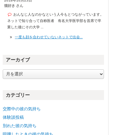
2018年10月23日
猫好き さん
おんなじ人なのかなという人今もとつながっています。
ネットで知り合って自称医者 有名大学医学部を首席で卒
業した後にその大学 ...
一度も顔を合わせていないネットで出会...
アーカイブ
ア
ー
カ
イ
カテゴリー
ブ
交際中の彼の気持ち
体験談投稿
別れた彼の気持ち
喧嘩したときの彼の気持ち