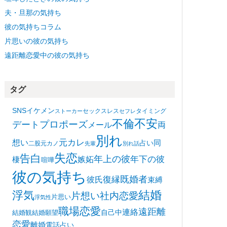
夫・旦那の気持ち
彼の気持ちコラム
片思いの彼の気持ち
遠距離恋愛中の彼の気持ち
タグ
SNS
イケメン
セックスレス
タイミング
ストーカー
セフレ
不安
不倫
プロポーズ
デート
メール
両
別れ
想い
元カレ
同
占い
二股
元カノ
先輩
別れ話
失恋
告白
年上の彼
嫉妬
年下の彼
棲
喧嘩
彼の気持ち
復縁
既婚者
彼氏
束縛
浮気
結婚
片想い
社内恋愛
片思い
浮気性
職場恋愛
遠距離
連絡
自己中
結婚観
結婚願望
恋愛
離婚
電話占い