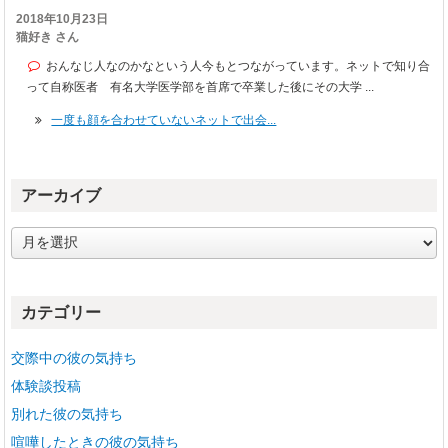
2018年10月23日
猫好き さん
おんなじ人なのかなという人今もとつながっています。ネットで知り合
って自称医者 有名大学医学部を首席で卒業した後にその大学 ...
一度も顔を合わせていないネットで出会...
アーカイブ
ア
ー
カ
イ
カテゴリー
ブ
交際中の彼の気持ち
体験談投稿
別れた彼の気持ち
喧嘩したときの彼の気持ち