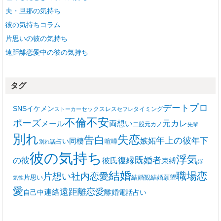
夫・旦那の気持ち
彼の気持ちコラム
片思いの彼の気持ち
遠距離恋愛中の彼の気持ち
タグ
プロ
デート
SNS
イケメン
セックスレス
タイミング
ストーカー
セフレ
不安
不倫
ポーズ
メール
両想い
元カレ
二股
元カノ
先輩
別れ
失恋
告白
年上の彼
嫉妬
年下
同棲
占い
喧嘩
別れ話
彼の気持ち
浮気
復縁
既婚者
の彼
彼氏
束縛
浮
結婚
職場恋
片想い
社内恋愛
片思い
結婚観
結婚願望
気性
愛
遠距離恋愛
連絡
離婚
自己中
電話占い