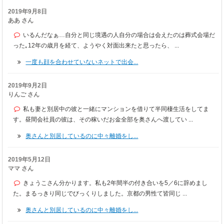
2019年9月8日
ああ さん
いるんだなぁ…自分と同じ境遇の人自分の場合は会えたのは葬式会場だ
った｡12年の歳月を経て、ようやく対面出来たと思ったら、 ...
一度も顔を合わせていないネットで出会...
2019年9月2日
りんご さん
私も妻と別居中の彼と一緒にマンションを借りて半同棲生活をしてま
す。昼間会社員の彼は、その稼いだお金全部を奥さんへ渡してい ...
奥さんと別居しているのに中々離婚をし...
2019年5月12日
ママ さん
きょうこさん分かります。私も2年間半の付き合いを5／6に辞めまし
た。まるっきり同じでびっくりしました。京都の男性て皆同じ ...
奥さんと別居しているのに中々離婚をし...