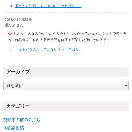
奥さんと別居しているのに中々離婚をし...
2018年10月23日
猫好き さん
おんなじ人なのかなという人今もとつながっています。ネットで知り合
って自称医者 有名大学医学部を首席で卒業した後にその大学 ...
一度も顔を合わせていないネットで出会...
アーカイブ
ア
ー
カ
イ
カテゴリー
ブ
交際中の彼の気持ち
体験談投稿