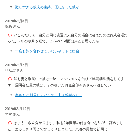
激しすぎる彼氏の束縛。優しかった彼が...
2019年9月8日
ああ さん
いるんだなぁ…自分と同じ境遇の人自分の場合は会えたのは葬式会場だ
った｡12年の歳月を経て、ようやく対面出来たと思ったら、 ...
一度も顔を合わせていないネットで出会...
2019年9月2日
りんご さん
私も妻と別居中の彼と一緒にマンションを借りて半同棲生活をしてま
す。昼間会社員の彼は、その稼いだお金全部を奥さんへ渡してい ...
奥さんと別居しているのに中々離婚をし...
2019年5月12日
ママ さん
きょうこさん分かります。私も2年間半の付き合いを5／6に辞めまし
た。まるっきり同じでびっくりしました。京都の男性て皆同じ ...