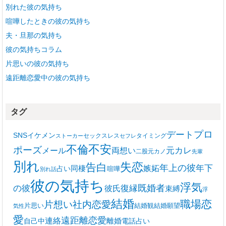
別れた彼の気持ち
喧嘩したときの彼の気持ち
夫・旦那の気持ち
彼の気持ちコラム
片思いの彼の気持ち
遠距離恋愛中の彼の気持ち
タグ
プロ
デート
SNS
イケメン
セックスレス
タイミング
ストーカー
セフレ
不安
不倫
ポーズ
メール
両想い
元カレ
二股
元カノ
先輩
別れ
失恋
告白
年上の彼
嫉妬
年下
同棲
占い
喧嘩
別れ話
彼の気持ち
浮気
復縁
既婚者
の彼
彼氏
束縛
浮
結婚
職場恋
片想い
社内恋愛
片思い
結婚観
結婚願望
気性
愛
遠距離恋愛
連絡
離婚
自己中
電話占い