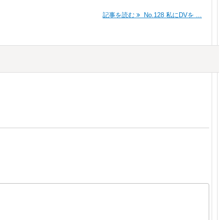
記事を読む
No.128 私にDVを ...