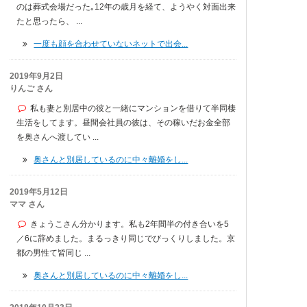
のは葬式会場だった｡12年の歳月を経て、ようやく対面出来
たと思ったら、 ...
一度も顔を合わせていないネットで出会...
2019年9月2日
りんご さん
私も妻と別居中の彼と一緒にマンションを借りて半同棲
生活をしてます。昼間会社員の彼は、その稼いだお金全部
を奥さんへ渡してい ...
奥さんと別居しているのに中々離婚をし...
2019年5月12日
ママ さん
きょうこさん分かります。私も2年間半の付き合いを5
／6に辞めました。まるっきり同じでびっくりしました。京
都の男性て皆同じ ...
奥さんと別居しているのに中々離婚をし...