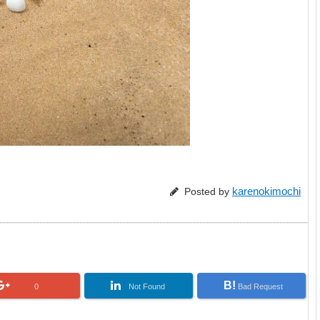
karenokimochi
Posted by
B!
0
Not Found
Bad Request