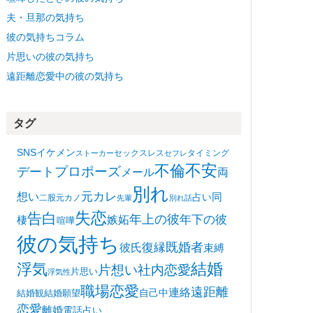
夫・旦那の気持ち
彼の気持ちコラム
片思いの彼の気持ち
遠距離恋愛中の彼の気持ち
タグ
SNS
イケメン
セックスレス
タイミング
ストーカー
セフレ
不安
不倫
プロポーズ
デート
メール
両
別れ
想い
元カレ
同
占い
二股
元カノ
先輩
別れ話
失恋
告白
年上の彼
嫉妬
年下の彼
棲
喧嘩
彼の気持ち
復縁
既婚者
彼氏
束縛
浮気
結婚
片想い
社内恋愛
片思い
浮気性
職場恋愛
遠距離
連絡
自己中
結婚観
結婚願望
恋愛
離婚
電話占い