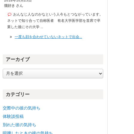
2018年10月23日
猫好き さん
おんなじ人なのかなという人今もとつながっています。
ネットで知り合って自称医者 有名大学医学部を首席で卒
業した後にその大学 ...
一度も顔を合わせていないネットで出会...
アーカイブ
ア
ー
カ
イ
カテゴリー
ブ
交際中の彼の気持ち
体験談投稿
別れた彼の気持ち
喧嘩したときの彼の気持ち