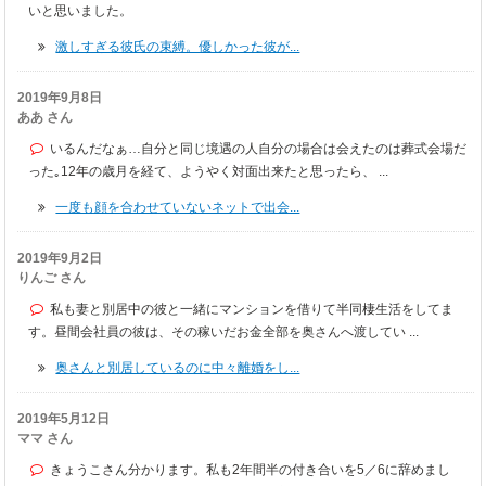
いと思いました。
激しすぎる彼氏の束縛。優しかった彼が...
2019年9月8日
ああ さん
いるんだなぁ…自分と同じ境遇の人自分の場合は会えたのは葬式会場だ
った｡12年の歳月を経て、ようやく対面出来たと思ったら、 ...
一度も顔を合わせていないネットで出会...
2019年9月2日
りんご さん
私も妻と別居中の彼と一緒にマンションを借りて半同棲生活をしてま
す。昼間会社員の彼は、その稼いだお金全部を奥さんへ渡してい ...
奥さんと別居しているのに中々離婚をし...
2019年5月12日
ママ さん
きょうこさん分かります。私も2年間半の付き合いを5／6に辞めまし