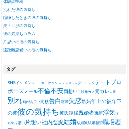
体験談投稿
別れた彼の気持ち
喧嘩したときの彼の気持ち
夫・旦那の気持ち
彼の気持ちコラム
片思いの彼の気持ち
遠距離恋愛中の彼の気持ち
タグ
プロ
デート
SNS
イケメン
セックスレス
タイミング
ストーカー
セフレ
不安
不倫
ポーズ
メール
両想い
元カレ
二股
元カノ
先輩
別れ
失恋
告白
年上の彼
嫉妬
年下
同棲
占い
喧嘩
別れ話
彼の気持ち
浮気
復縁
既婚者
の彼
彼氏
束縛
浮
結婚
職場恋
片想い
社内恋愛
片思い
結婚観
結婚願望
気性