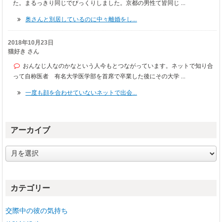
た。まるっきり同じでびっくりしました。京都の男性て皆同じ ...
奥さんと別居しているのに中々離婚をし...
2018年10月23日
猫好き さん
おんなじ人なのかなという人今もとつながっています。ネットで知り合
って自称医者 有名大学医学部を首席で卒業した後にその大学 ...
一度も顔を合わせていないネットで出会...
アーカイブ
ア
ー
カ
イ
カテゴリー
ブ
交際中の彼の気持ち