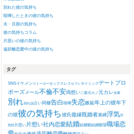
別れた彼の気持ち
喧嘩したときの彼の気持ち
夫・旦那の気持ち
彼の気持ちコラム
片思いの彼の気持ち
遠距離恋愛中の彼の気持ち
タグ
プロ
デート
SNS
イケメン
セックスレス
タイミング
ストーカー
セフレ
不安
不倫
ポーズ
メール
両想い
元カレ
二股
元カノ
先輩
別れ
失恋
告白
年上の彼
嫉妬
年下
同棲
占い
喧嘩
別れ話
彼の気持ち
浮気
復縁
既婚者
の彼
彼氏
束縛
浮
結婚
職場恋
片想い
社内恋愛
片思い
結婚観
結婚願望
気性
愛
遠距離恋愛
連絡
離婚