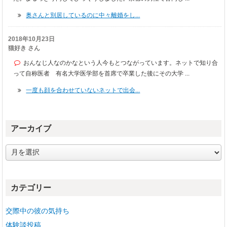
奥さんと別居しているのに中々離婚をし...
2018年10月23日
猫好き さん
おんなじ人なのかなという人今もとつながっています。ネットで知り合
って自称医者 有名大学医学部を首席で卒業した後にその大学 ...
一度も顔を合わせていないネットで出会...
アーカイブ
ア
ー
カ
イ
カテゴリー
ブ
交際中の彼の気持ち
体験談投稿