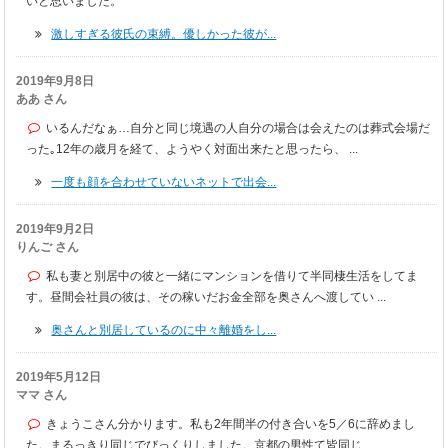
いと思いました。
激しすぎる彼氏の束縛。優しかった彼が...
2019年9月8日
ああ さん
いるんだなぁ…自分と同じ境遇の人自分の場合は会えたのは葬式会場だ
った｡12年の歳月を経て、ようやく対面出来たと思ったら、 ...
一度も顔を合わせていないネットで出会...
2019年9月2日
りんご さん
私も妻と別居中の彼と一緒にマンションを借りて半同棲生活をしてま
す。昼間会社員の彼は、その稼いだお金全部を奥さんへ渡してい ...
奥さんと別居しているのに中々離婚をし...
2019年5月12日
ママ さん
きょうこさん分かります。私も2年間半の付き合いを5／6に辞めまし
た。まるっきり同じでびっくりしました。京都の男性て皆同じ ...