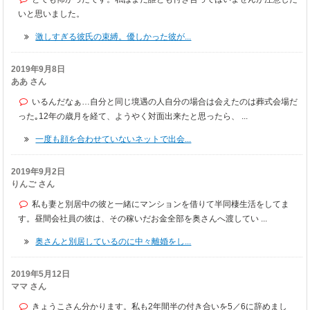
いと思いました。
激しすぎる彼氏の束縛。優しかった彼が...
2019年9月8日
ああ さん
いるんだなぁ…自分と同じ境遇の人自分の場合は会えたのは葬式会場だ
った｡12年の歳月を経て、ようやく対面出来たと思ったら、 ...
一度も顔を合わせていないネットで出会...
2019年9月2日
りんご さん
私も妻と別居中の彼と一緒にマンションを借りて半同棲生活をしてま
す。昼間会社員の彼は、その稼いだお金全部を奥さんへ渡してい ...
奥さんと別居しているのに中々離婚をし...
2019年5月12日
ママ さん
きょうこさん分かります。私も2年間半の付き合いを5／6に辞めまし