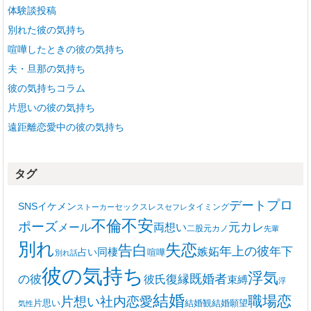
体験談投稿
別れた彼の気持ち
喧嘩したときの彼の気持ち
夫・旦那の気持ち
彼の気持ちコラム
片思いの彼の気持ち
遠距離恋愛中の彼の気持ち
タグ
プロ
デート
SNS
イケメン
セックスレス
タイミング
ストーカー
セフレ
不安
不倫
ポーズ
メール
両想い
元カレ
二股
元カノ
先輩
別れ
失恋
告白
年上の彼
嫉妬
年下
同棲
占い
喧嘩
別れ話
彼の気持ち
浮気
復縁
既婚者
の彼
彼氏
束縛
浮
結婚
職場恋
片想い
社内恋愛
片思い
結婚観
結婚願望
気性