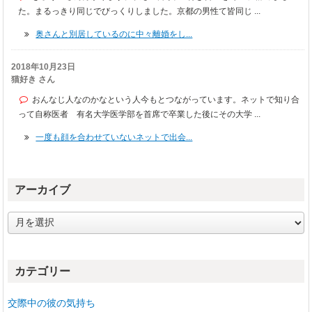
た。まるっきり同じでびっくりしました。京都の男性て皆同じ ...
奥さんと別居しているのに中々離婚をし...
2018年10月23日
猫好き さん
おんなじ人なのかなという人今もとつながっています。ネットで知り合
って自称医者 有名大学医学部を首席で卒業した後にその大学 ...
一度も顔を合わせていないネットで出会...
アーカイブ
ア
ー
カ
イ
カテゴリー
ブ
交際中の彼の気持ち