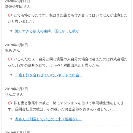
2020年5月17日
防弾少年団 さん
とても怖かったです。私はまだ誰とも付き合ってはいませんが注意した
いと思いました。
激しすぎる彼氏の束縛。優しかった彼が...
2019年9月8日
ああ さん
いるんだなぁ…自分と同じ境遇の人自分の場合は会えたのは葬式会場だ
った｡12年の歳月を経て、ようやく対面出来たと思ったら、 ...
一度も顔を合わせていないネットで出会...
2019年9月2日
りんご さん
私も妻と別居中の彼と一緒にマンションを借りて半同棲生活をしてま
す。昼間会社員の彼は、その稼いだお金全部を奥さんへ渡してい ...
奥さんと別居しているのに中々離婚をし...