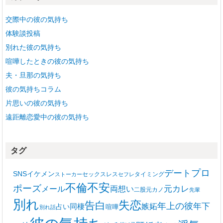
交際中の彼の気持ち
体験談投稿
別れた彼の気持ち
喧嘩したときの彼の気持ち
夫・旦那の気持ち
彼の気持ちコラム
片思いの彼の気持ち
遠距離恋愛中の彼の気持ち
タグ
プロ
デート
SNS
イケメン
セックスレス
タイミング
ストーカー
セフレ
不安
不倫
ポーズ
メール
両想い
元カレ
二股
元カノ
先輩
別れ
失恋
告白
年上の彼
嫉妬
年下
同棲
占い
喧嘩
別れ話