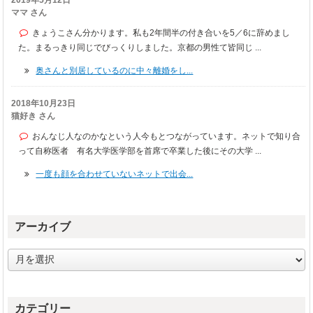
2019年5月12日
ママ さん
きょうこさん分かります。私も2年間半の付き合いを5／6に辞めまし
た。まるっきり同じでびっくりしました。京都の男性て皆同じ ...
奥さんと別居しているのに中々離婚をし...
2018年10月23日
猫好き さん
おんなじ人なのかなという人今もとつながっています。ネットで知り合
って自称医者 有名大学医学部を首席で卒業した後にその大学 ...
一度も顔を合わせていないネットで出会...
アーカイブ
ア
ー
カ
イ
カテゴリー
ブ