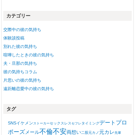
カ
イ
カテゴリー
ブ
交際中の彼の気持ち
体験談投稿
別れた彼の気持ち
喧嘩したときの彼の気持ち
夫・旦那の気持ち
彼の気持ちコラム
片思いの彼の気持ち
遠距離恋愛中の彼の気持ち
タグ
プロ
デート
SNS
イケメン
セックスレス
タイミング
ストーカー
セフレ
不安
不倫
ポーズ
メール
両想い
元カレ
二股
元カノ
先輩