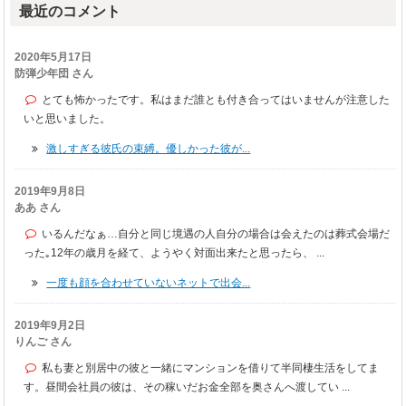
最近のコメント
2020年5月17日
防弾少年団 さん
とても怖かったです。私はまだ誰とも付き合ってはいませんが注意した
いと思いました。
激しすぎる彼氏の束縛。優しかった彼が...
2019年9月8日
ああ さん
いるんだなぁ…自分と同じ境遇の人自分の場合は会えたのは葬式会場だ
った｡12年の歳月を経て、ようやく対面出来たと思ったら、 ...
一度も顔を合わせていないネットで出会...
2019年9月2日
りんご さん
私も妻と別居中の彼と一緒にマンションを借りて半同棲生活をしてま
す。昼間会社員の彼は、その稼いだお金全部を奥さんへ渡してい ...