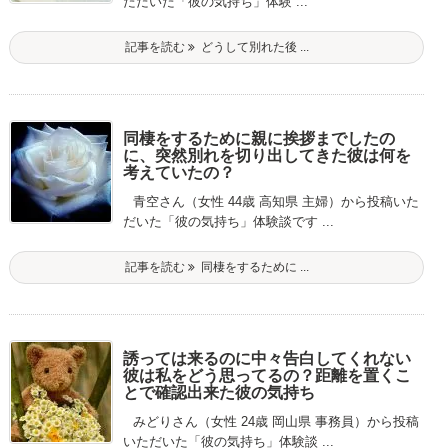
ただいた「彼の気持ち」体験 ...
記事を読む
どうして別れた後 ...
同棲をするために親に挨拶までしたの
に、突然別れを切り出してきた彼は何を
考えていたの？
青空さん（女性 44歳 高知県 主婦）から投稿いた
だいた「彼の気持ち」体験談です ...
記事を読む
同棲をするために ...
誘っては来るのに中々告白してくれない
彼は私をどう思ってるの？距離を置くこ
とで確認出来た彼の気持ち
みどりさん（女性 24歳 岡山県 事務員）から投稿
いただいた「彼の気持ち」体験談 ...