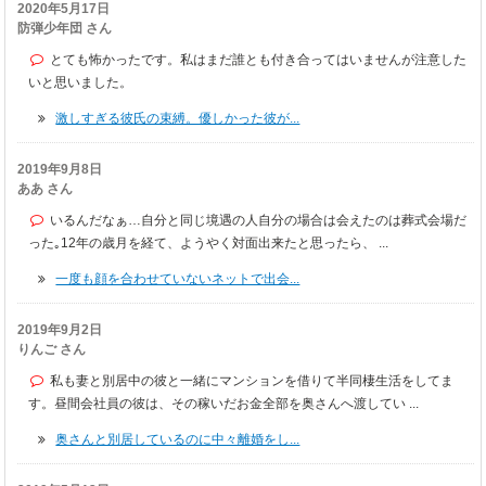
2020年5月17日
防弾少年団 さん
とても怖かったです。私はまだ誰とも付き合ってはいませんが注意した
いと思いました。
激しすぎる彼氏の束縛。優しかった彼が...
2019年9月8日
ああ さん
いるんだなぁ…自分と同じ境遇の人自分の場合は会えたのは葬式会場だ
った｡12年の歳月を経て、ようやく対面出来たと思ったら、 ...
一度も顔を合わせていないネットで出会...
2019年9月2日
りんご さん
私も妻と別居中の彼と一緒にマンションを借りて半同棲生活をしてま
す。昼間会社員の彼は、その稼いだお金全部を奥さんへ渡してい ...
奥さんと別居しているのに中々離婚をし...