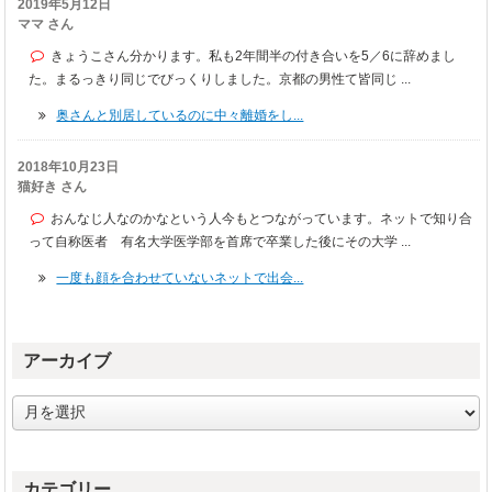
2019年5月12日
ママ さん
きょうこさん分かります。私も2年間半の付き合いを5／6に辞めまし
た。まるっきり同じでびっくりしました。京都の男性て皆同じ ...
奥さんと別居しているのに中々離婚をし...
2018年10月23日
猫好き さん
おんなじ人なのかなという人今もとつながっています。ネットで知り合
って自称医者 有名大学医学部を首席で卒業した後にその大学 ...
一度も顔を合わせていないネットで出会...
アーカイブ
ア
ー
カ
イ
カテゴリー