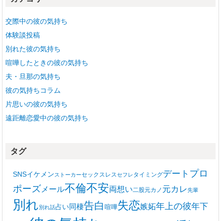
ブ
交際中の彼の気持ち
体験談投稿
別れた彼の気持ち
喧嘩したときの彼の気持ち
夫・旦那の気持ち
彼の気持ちコラム
片思いの彼の気持ち
遠距離恋愛中の彼の気持ち
タグ
プロ
デート
SNS
イケメン
セックスレス
タイミング
ストーカー
セフレ
不安
不倫
ポーズ
メール
両想い
元カレ
二股
元カノ
先輩
別れ
失恋
告白
年上の彼
嫉妬
年下
同棲
占い
喧嘩
別れ話