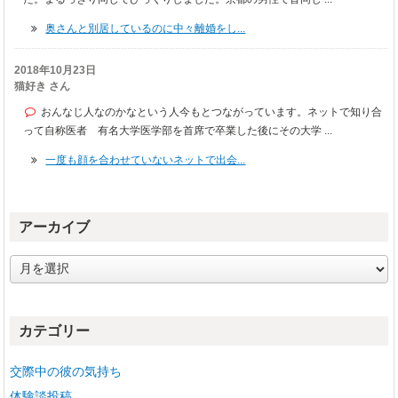
奥さんと別居しているのに中々離婚をし...
2018年10月23日
猫好き さん
おんなじ人なのかなという人今もとつながっています。ネットで知り合
って自称医者 有名大学医学部を首席で卒業した後にその大学 ...
一度も顔を合わせていないネットで出会...
アーカイブ
ア
ー
カ
イ
カテゴリー
ブ
交際中の彼の気持ち
体験談投稿