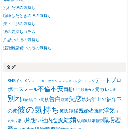
別れた彼の気持ち
喧嘩したときの彼の気持ち
夫・旦那の気持ち
彼の気持ちコラム
片思いの彼の気持ち
遠距離恋愛中の彼の気持ち
タグ
プロ
デート
SNS
イケメン
セックスレス
タイミング
ストーカー
セフレ
不安
不倫
ポーズ
メール
両想い
元カレ
二股
元カノ
先輩
別れ
失恋
告白
年上の彼
嫉妬
年下
同棲
占い
喧嘩
別れ話
彼の気持ち
浮気
復縁
既婚者
の彼
彼氏
束縛
浮
結婚
職場恋
片想い
社内恋愛
片思い
結婚観
結婚願望
気性
愛