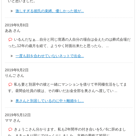
いと思いました。
激しすぎる彼氏の束縛。優しかった彼が...
2019年9月8日
ああ さん
いるんだなぁ…自分と同じ境遇の人自分の場合は会えたのは葬式会場だ
った｡12年の歳月を経て、ようやく対面出来たと思ったら、 ...
一度も顔を合わせていないネットで出会...
2019年9月2日
りんご さん
私も妻と別居中の彼と一緒にマンションを借りて半同棲生活をしてま
す。昼間会社員の彼は、その稼いだお金全部を奥さんへ渡してい ...
奥さんと別居しているのに中々離婚をし...
2019年5月12日
ママ さん
きょうこさん分かります。私も2年間半の付き合いを5／6に辞めまし
た。まるっきり同じでびっくりしました。京都の男性て皆同じ ...