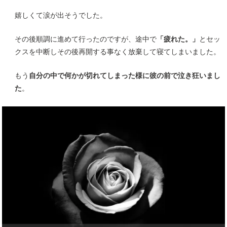
嬉しくて涙が出そうでした。
その後順調に進めて行ったのですが、途中で
「疲れた。」
とセッ
クスを中断しその後再開する事なく放棄して寝てしまいました。
もう
自分の中で何かが切れてしまった様に彼の前で泣き狂いまし
た
。