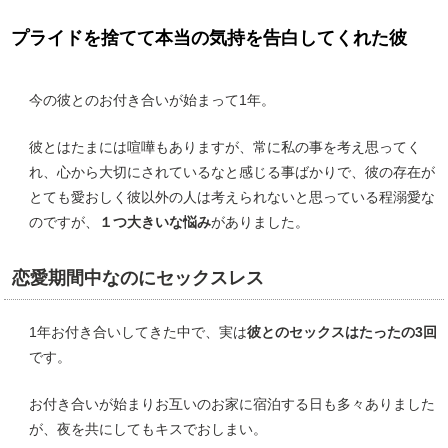
プライドを捨てて本当の気持を告白してくれた彼
今の彼とのお付き合いが始まって1年。
彼とはたまには喧嘩もありますが、常に私の事を考え思ってく
れ、心から大切にされているなと感じる事ばかりで、彼の存在が
とても愛おしく彼以外の人は考えられないと思っている程溺愛な
のですが、
１つ大きいな悩み
がありました。
恋愛期間中なのにセックスレス
1年お付き合いしてきた中で、実は
彼とのセックスはたったの3回
です。
お付き合いが始まりお互いのお家に宿泊する日も多々ありました
が、夜を共にしてもキスでおしまい。