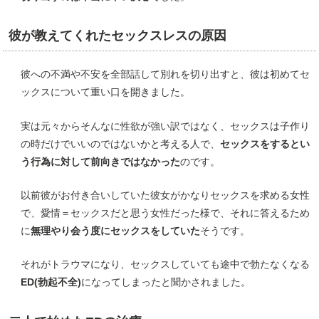
彼が教えてくれたセックスレスの原因
彼への不満や不安を全部話して別れを切り出すと、彼は初めてセ
ックスについて重い口を開きました。
実は元々からそんなに性欲が強い訳ではなく、セックスは子作り
の時だけでいいのではないかと考える人で、
セックスをするとい
う行為に対して前向きではなかった
のです。
以前彼がお付き合いしていた彼女がかなりセックスを求める女性
で、愛情＝セックスだと思う女性だった様で、それに答えるため
に
無理やり会う度にセックスをしていた
そうです。
それがトラウマになり、セックスしていても途中で勃たなくなる
ED(勃起不全)
になってしまったと聞かされました。