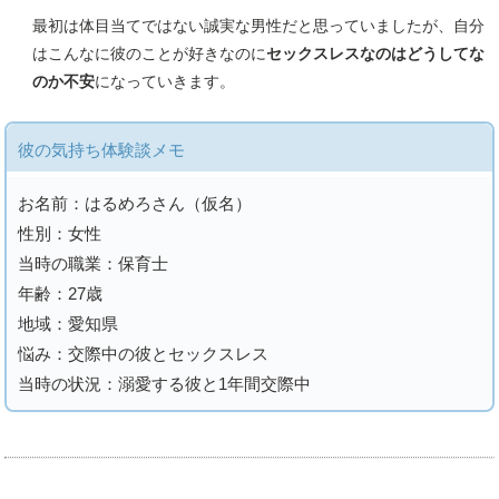
最初は体目当てではない誠実な男性だと思っていましたが、自分
はこんなに彼のことが好きなのに
セックスレスなのはどうしてな
のか不安
になっていきます。
彼の気持ち体験談メモ
お名前：はるめろさん（仮名）
性別：女性
当時の職業：保育士
年齢：27歳
地域：愛知県
悩み：交際中の彼とセックスレス
当時の状況：溺愛する彼と1年間交際中