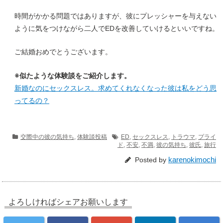
時間がかかる問題ではありますが、彼にプレッシャーを与えない
ように気をつけながら二人でEDを改善していけるといいですね。
ご結婚おめでとうございます。
※似たような体験談をご紹介します。
新婚なのにセックスレス。求めてくれなくなった彼は私をどう思
ってるの？
交際中の彼の気持ち
,
体験談投稿
ED
,
セックスレス
,
トラウマ
,
プライ
ド
,
不安
,
不満
,
彼の気持ち
,
彼氏
,
旅行
karenokimochi
Posted by
よろしければシェアお願いします