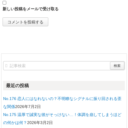
新しい投稿をメールで受け取る
最近の投稿
No.176 恋人にはなれないの？不明瞭なシグナルに振り回される歪
な関係
2026年7月2日
No.175 温厚で誠実な彼がそっけない…！体調を崩してしまうほど
の何かは何？
2026年3月2日