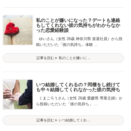
私のことが嫌いになった？デートも連絡
もしてくれない彼の気持ちがわからなか
った恋愛経験談
ゆいさん（女性 26歳 神奈川県 派遣社員）から投
稿いただいた「彼の気持ち」体験 ...
記事を読む
私のことが嫌いに ...
いつ結婚してくれるの？同棲をし続けて
も中々結婚してくれなかった彼の気持ち
くまごろうさん（女性 26歳 愛媛県 専業主婦）か
ら投稿いただいた「彼の気持ち」 ...
記事を読む
いつ結婚してくれ ...