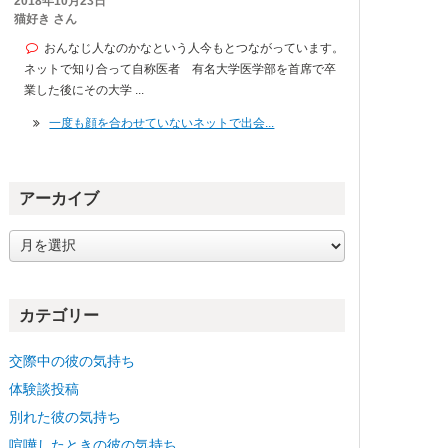
2018年10月23日
猫好き さん
おんなじ人なのかなという人今もとつながっています。
ネットで知り合って自称医者 有名大学医学部を首席で卒
業した後にその大学 ...
一度も顔を合わせていないネットで出会...
アーカイブ
ア
ー
カ
イ
カテゴリー
ブ
交際中の彼の気持ち
体験談投稿
別れた彼の気持ち
喧嘩したときの彼の気持ち