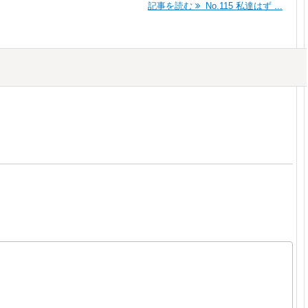
記事を読む
No.115 私達はず ...