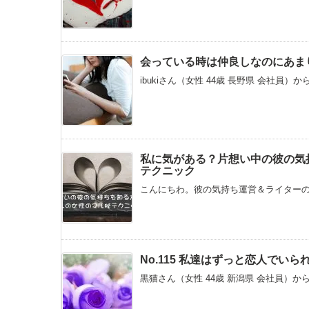
会っている時は仲良しなのにあま
ibukiさん（女性 44歳 長野県 会社員）
私に気がある？片想い中の彼の気
テクニック
こんにちわ。彼の気持ち運営＆ライターのマ
No.115 私達はずっと恋人で
黒猫さん（女性 44歳 新潟県 会社員）か