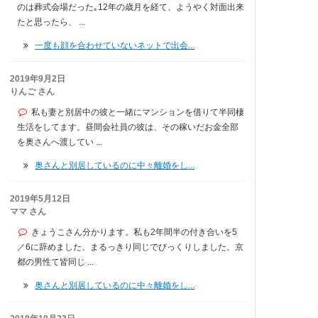
のは葬式会場だった｡12年の歳月を経て、ようやく対面出来
たと思ったら、 ...
一度も顔を合わせていないネットで出会...
2019年9月2日
りんご さん
私も妻と別居中の彼と一緒にマンションを借りて半同棲
生活をしてます。昼間会社員の彼は、その稼いだお金全部
を奥さんへ渡してい ...
奥さんと別居しているのに中々離婚をし...
2019年5月12日
ママ さん
きょうこさん分かります。私も2年間半の付き合いを5
／6に辞めました。まるっきり同じでびっくりしました。京
都の男性て皆同じ ...
奥さんと別居しているのに中々離婚をし...