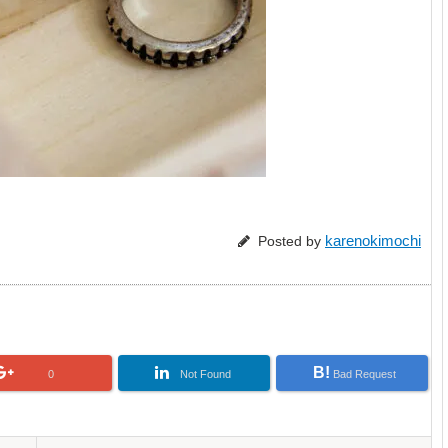
karenokimochi
Posted by
B!
0
Not Found
Bad Request