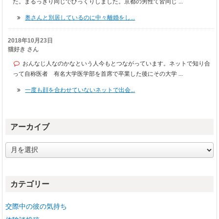
た。まるっきり同じでびっくりしました。京都の男性て皆同じ ...
奥さんと別居しているのに中々離婚をし...
2018年10月23日
猫好き さん
おんなじ人なのかなという人今もとつながっています。ネットで知り合
って自称医者 有名大学医学部を首席で卒業した後にその大学 ...
一度も顔を合わせていないネットで出会...
アーカイブ
ア
ー
カ
イ
カテゴリー
ブ
交際中の彼の気持ち