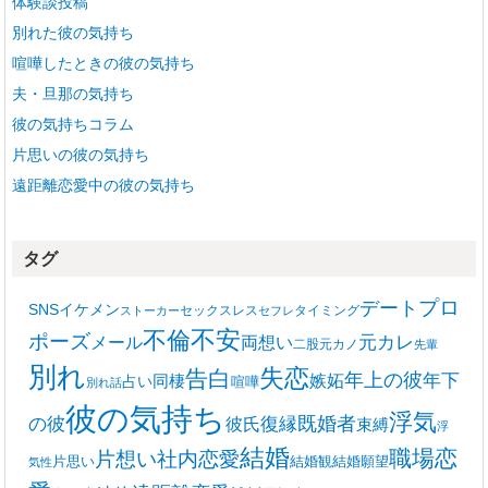
体験談投稿
別れた彼の気持ち
喧嘩したときの彼の気持ち
夫・旦那の気持ち
彼の気持ちコラム
片思いの彼の気持ち
遠距離恋愛中の彼の気持ち
タグ
プロ
デート
SNS
イケメン
セックスレス
タイミング
ストーカー
セフレ
不安
不倫
ポーズ
メール
両想い
元カレ
二股
元カノ
先輩
別れ
失恋
告白
年上の彼
嫉妬
年下
同棲
占い
喧嘩
別れ話
彼の気持ち
浮気
復縁
既婚者
の彼
彼氏
束縛
浮
結婚
職場恋
片想い
社内恋愛
片思い
結婚観
結婚願望
気性