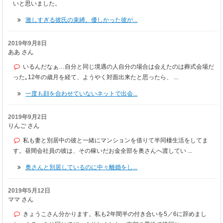
いと思いました。
激しすぎる彼氏の束縛。優しかった彼が...
2019年9月8日
ああ さん
いるんだなぁ…自分と同じ境遇の人自分の場合は会えたのは葬式会場だ
った｡12年の歳月を経て、ようやく対面出来たと思ったら、 ...
一度も顔を合わせていないネットで出会...
2019年9月2日
りんご さん
私も妻と別居中の彼と一緒にマンションを借りて半同棲生活をしてま
す。昼間会社員の彼は、その稼いだお金全部を奥さんへ渡してい ...
奥さんと別居しているのに中々離婚をし...
2019年5月12日
ママ さん
きょうこさん分かります。私も2年間半の付き合いを5／6に辞めまし