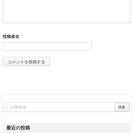
最近の投稿