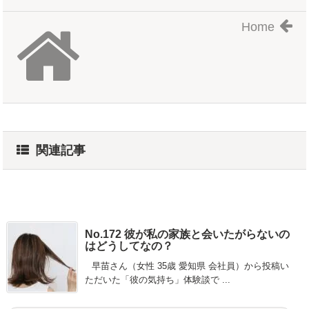
Home
関連記事
No.172 彼が私の家族と会いたがらないの
はどうしてなの？
早苗さん（女性 35歳 愛知県 会社員）から投稿い
ただいた「彼の気持ち」体験談で ...