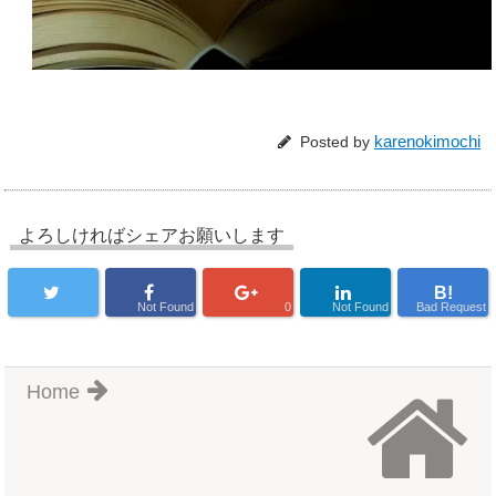
karenokimochi
Posted by
よろしければシェアお願いします
B!
Not Found
0
Not Found
Bad Request
Home