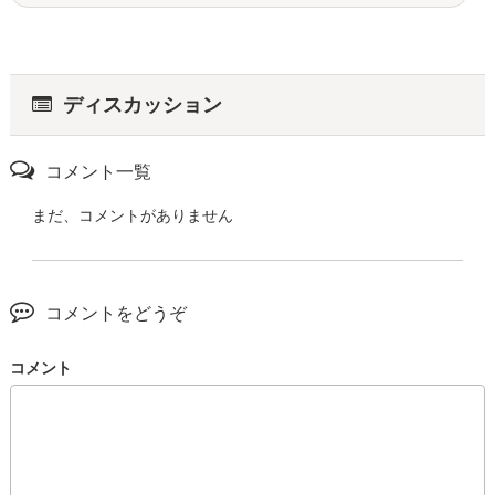
ディスカッション
コメント一覧
まだ、コメントがありません
コメントをどうぞ
コメント