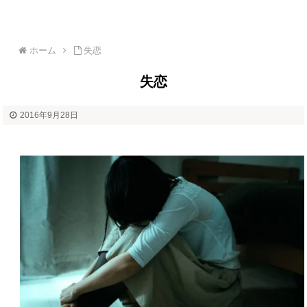
ホーム
失恋
失恋
2016年9月28日