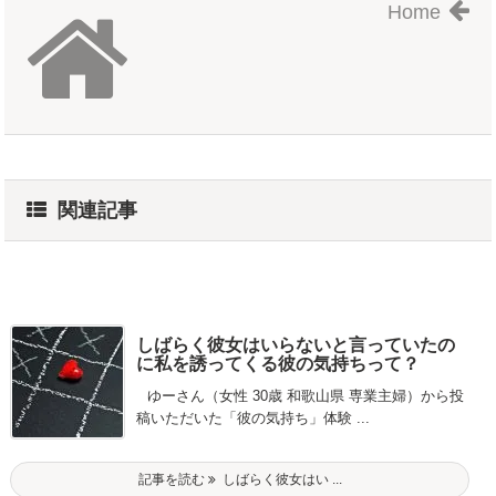
Home
関連記事
しばらく彼女はいらないと言っていたの
に私を誘ってくる彼の気持ちって？
ゆーさん（女性 30歳 和歌山県 専業主婦）から投
稿いただいた「彼の気持ち」体験 ...
記事を読む
しばらく彼女はい ...