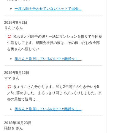
一度も顔を合わせていないネットで出会...
2019年9月2日
りんご さん
私も妻と別居中の彼と一緒にマンションを借りて半同棲
生活をしてます。昼間会社員の彼は、その稼いだお金全部
を奥さんへ渡してい ...
奥さんと別居しているのに中々離婚をし...
2019年5月12日
ママ さん
きょうこさん分かります。私も2年間半の付き合いを5
／6に辞めました。まるっきり同じでびっくりしました。京
都の男性て皆同じ ...
奥さんと別居しているのに中々離婚をし...
2018年10月23日
猫好き さん