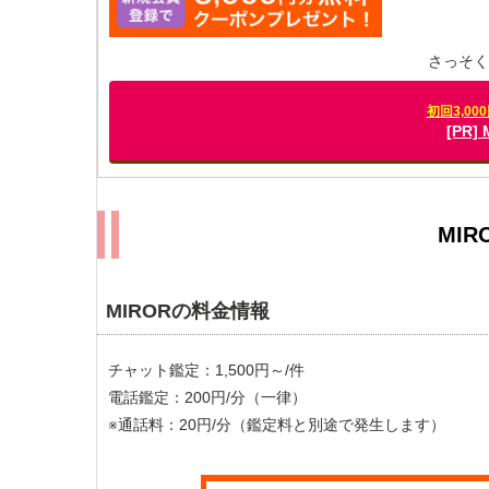
さっそく
初回3,0
[PR
MI
MIRORの料金情報
チャット鑑定：1,500円～/件
電話鑑定：200円/分（一律）
※通話料：20円/分（鑑定料と別途で発生します）