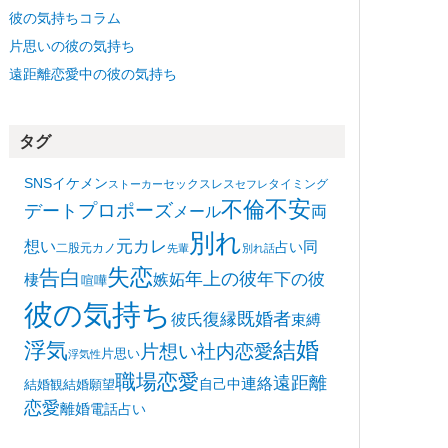
彼の気持ちコラム
片思いの彼の気持ち
遠距離恋愛中の彼の気持ち
タグ
SNS
イケメン
セックスレス
タイミング
ストーカー
セフレ
不安
不倫
プロポーズ
デート
メール
両
別れ
想い
元カレ
同
占い
二股
元カノ
先輩
別れ話
失恋
告白
年上の彼
嫉妬
年下の彼
棲
喧嘩
彼の気持ち
復縁
既婚者
彼氏
束縛
浮気
結婚
片想い
社内恋愛
片思い
浮気性
職場恋愛
遠距離
連絡
自己中
結婚観
結婚願望
恋愛
離婚
電話占い