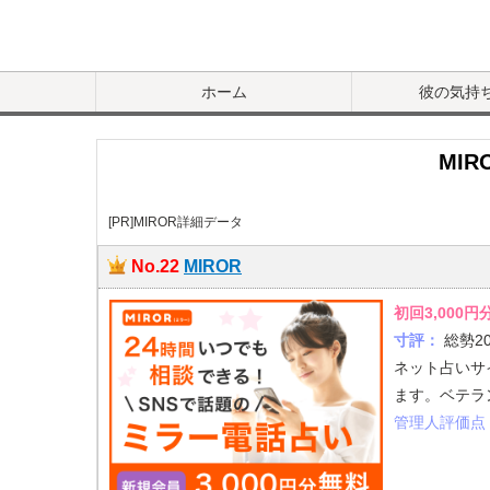
ホーム
彼の気持
MI
[PR]MIROR詳細データ
No.22
MIROR
初回3,000
寸評：
総勢2
ネット占いサ
ます。ベテラ
管理人評価点