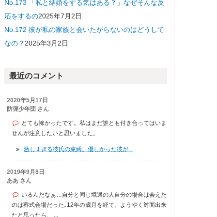
No.173 「私と結婚をする気はある？」なぜそんな反
応をするの
2025年7月2日
No.172 彼が私の家族と会いたがらないのはどうして
なの？
2025年3月2日
最近のコメント
2020年5月17日
防弾少年団 さん
とても怖かったです。私はまだ誰とも付き合ってはいま
せんが注意したいと思いました。
激しすぎる彼氏の束縛。優しかった彼が...
2019年9月8日
ああ さん
いるんだなぁ…自分と同じ境遇の人自分の場合は会えた
のは葬式会場だった｡12年の歳月を経て、ようやく対面出来
たと思ったら、 ...